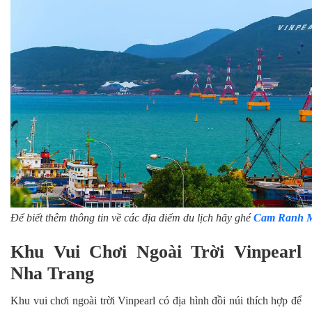
Để biết thêm thông tin về các địa điểm du lịch hãy ghé
Cam Ranh My
Khu Vui Chơi Ngoài Trời Vinpearl
Nha Trang
Khu vui chơi ngoài trời Vinpearl có địa hình đồi núi thích hợp để