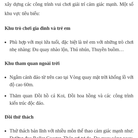
xây dựng các công trình vui chơi giải trí cảm giác mạnh. Một số
khu vực tiêu biểu:
Khu trò chơi gia đình và trẻ em
Phù hợp với mọi lứa tuổi, đặc biệt là trẻ em với những trò chơi
nhẹ nhàng: Đu quay nhào lộn, Thú nhún, Thuyền buồm…
Khu tham quan ngoài trời
Ngắm cảnh đảo từ trên cao tại Vòng quay mặt trời khổng lồ với
độ cao 60m.
Thăm quan Đồi hồ cá Koi, Đồi hoa hồng và các công trình
kiến trúc độc đáo.
Đồi thử thách
Thử thách bản lĩnh với nhiều môn thể thao cảm giác mạnh như: