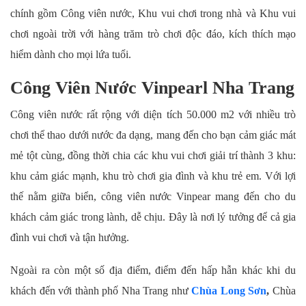
chính gồm Công viên nước, Khu vui chơi trong nhà và Khu vui
chơi ngoài trời với hàng trăm trò chơi độc đáo, kích thích mạo
hiểm dành cho mọi lứa tuổi.
Công Viên Nước Vinpearl Nha Trang
Công viên nước rất rộng với diện tích 50.000 m2 với nhiều trò
chơi thể thao dưới nước đa dạng, mang đến cho bạn cảm giác mát
mẻ tột cùng, đồng thời chia các khu vui chơi giải trí thành 3 khu:
khu cảm giác mạnh, khu trò chơi gia đình và khu trẻ em. Với lợi
thế nằm giữa biển, công viên nước Vinpear mang đến cho du
khách cảm giác trong lành, dễ chịu. Đây là nơi lý tưởng để cả gia
đình vui chơi và tận hưởng.
Ngoài ra còn một số địa điểm, điểm đến hấp hẫn khác khi du
khách đến với thành phố Nha Trang như
Chùa Long Sơn
,
Chùa