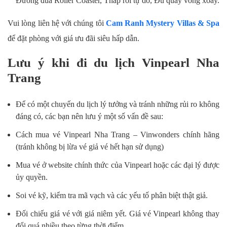
Đường đua Roller Coaster, Tháp rơi tự do, Đu quay vòng xoay.
Vui lòng liên hệ với chúng tôi
Cam Ranh Mystery Villas & Spa
để đặt phòng với giá ưu đãi siêu hấp dẫn.
Lưu ý khi đi du lịch Vinpearl Nha
Trang
Để có một chuyến du lịch lý tưởng và tránh những rủi ro không
đáng có, các bạn nên lưu ý một số vấn đề sau:
Cách mua vé Vinpearl Nha Trang – Vinwonders chính hãng
(tránh không bị lừa vé giả vé hết hạn sử dụng)
Mua vé ở website chính thức của Vinpearl hoặc các đại lý được
ủy quyền.
Soi vé kỹ, kiểm tra mã vạch và các yếu tố phân biệt thật giả.
Đối chiếu giá vé với giá niêm yết. Giá vé Vinpearl không thay
đổi quá nhiều theo từng thời điểm.