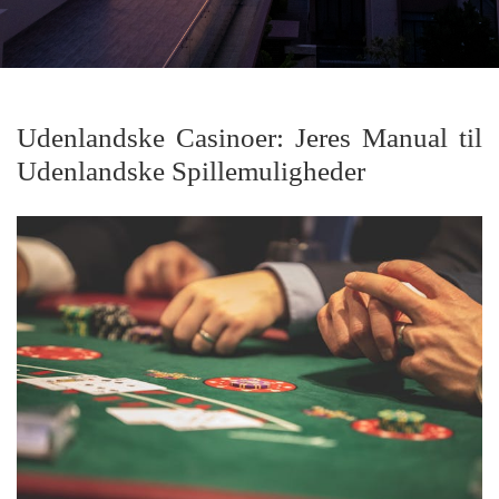
Udenlandske Casinoer: Jeres Manual til
Udenlandske Spillemuligheder