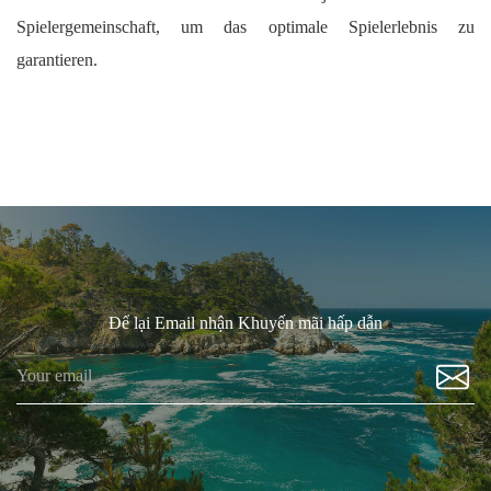
Spielergemeinschaft, um das optimale Spielerlebnis zu
garantieren.
Để lại Email nhận Khuyến mãi hấp dẫn