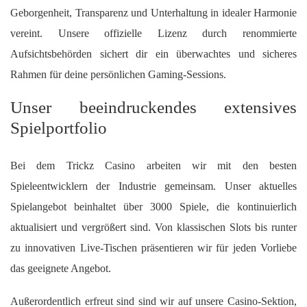
Geborgenheit, Transparenz und Unterhaltung in idealer Harmonie
vereint. Unsere offizielle Lizenz durch renommierte
Aufsichtsbehörden sichert dir ein überwachtes und sicheres
Rahmen für deine persönlichen Gaming-Sessions.
Unser beeindruckendes extensives
Spielportfolio
Bei dem Trickz Casino arbeiten wir mit den besten
Spieleentwicklern der Industrie gemeinsam. Unser aktuelles
Spielangebot beinhaltet über 3000 Spiele, die kontinuierlich
aktualisiert und vergrößert sind. Von klassischen Slots bis runter
zu innovativen Live-Tischen präsentieren wir für jeden Vorliebe
das geeignete Angebot.
Außerordentlich erfreut sind sind wir auf unsere Casino-Sektion,