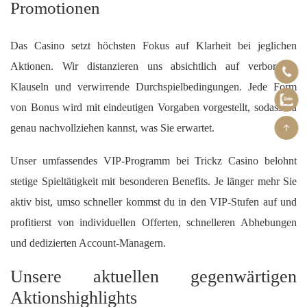
Promotionen
Das Casino setzt höchsten Fokus auf Klarheit bei jeglichen
Aktionen. Wir distanzieren uns absichtlich auf verborgene
Klauseln und verwirrende Durchspielbedingungen. Jede Form
von Bonus wird mit eindeutigen Vorgaben vorgestellt, sodass du
genau nachvollziehen kannst, was Sie erwartet.
Unser umfassendes VIP-Programm bei Trickz Casino belohnt
stetige Spieltätigkeit mit besonderen Benefits. Je länger mehr Sie
aktiv bist, umso schneller kommst du in den VIP-Stufen auf und
profitierst von individuellen Offerten, schnelleren Abhebungen
und dedizierten Account-Managern.
Unsere aktuellen gegenwärtigen
Aktionshighlights