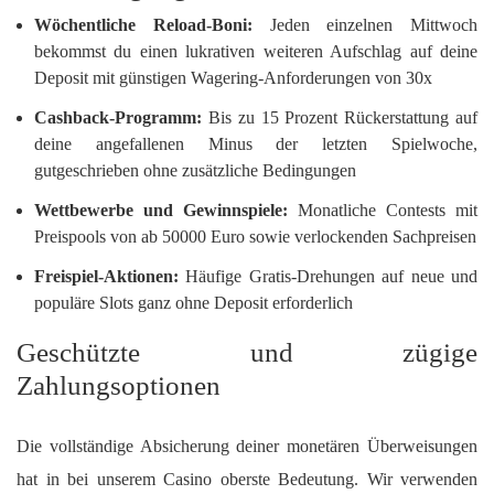
Wöchentliche Reload-Boni:
Jeden einzelnen Mittwoch
bekommst du einen lukrativen weiteren Aufschlag auf deine
Deposit mit günstigen Wagering-Anforderungen von 30x
Cashback-Programm:
Bis zu 15 Prozent Rückerstattung auf
deine angefallenen Minus der letzten Spielwoche,
gutgeschrieben ohne zusätzliche Bedingungen
Wettbewerbe und Gewinnspiele:
Monatliche Contests mit
Preispools von ab 50000 Euro sowie verlockenden Sachpreisen
Freispiel-Aktionen:
Häufige Gratis-Drehungen auf neue und
populäre Slots ganz ohne Deposit erforderlich
Geschützte und zügige
Zahlungsoptionen
Die vollständige Absicherung deiner monetären Überweisungen
hat in bei unserem Casino oberste Bedeutung. Wir verwenden