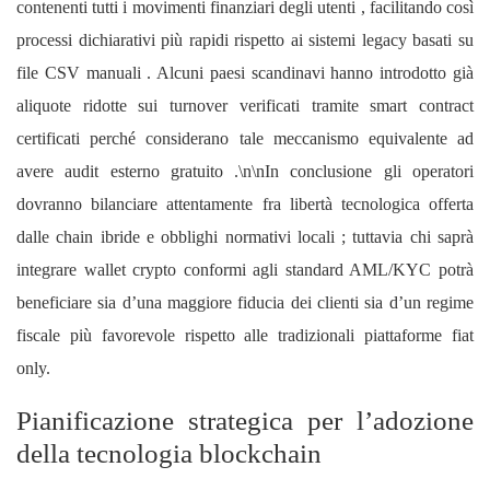
contenenti tutti i movimenti finanziari degli utenti , facilitando così
processi dichiarativi più rapidi rispetto ai sistemi legacy basati su
file CSV manuali . Alcuni paesi scandinavi hanno introdotto già
aliquote ridotte sui turnover verificati tramite smart contract
certificati perché considerano tale meccanismo equivalente ad
avere audit esterno gratuito .\n\nIn conclusione gli operatori
dovranno bilanciare attentamente fra libertà tecnologica offerta
dalle chain ibride e obblighi normativi locali ; tuttavia chi saprà
integrare wallet crypto conformi agli standard AML/KYC potrà
beneficiare sia d’una maggiore fiducia dei clienti sia d’un regime
fiscale più favorevole rispetto alle tradizionali piattaforme fiat
only.
Pianificazione strategica per l’adozione
della tecnologia blockchain