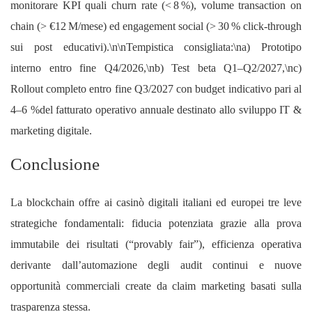
monitorare KPI quali churn rate (< 8 %), volume transaction on
chain (> €12 M/mese) ed engagement social (> 30 % click‑through
sui post educativi).\n\nTempistica consigliata:\na) Prototipo
interno entro fine Q4/2026,\nb) Test beta Q1–Q2/2027,\nc)
Rollout completo entro fine Q3/2027 con budget indicativo pari al
‎4–6 %​del fatturato operativo annuale destinato allo sviluppo IT &
marketing digitale.
Conclusione
La blockchain offre ai casinò digitali italiani ed europei tre leve
strategiche fondamentali: fiducia potenziata grazie alla prova
immutabile dei risultati (“provably fair”), efficienza operativa
derivante dall’automazione degli audit continui e nuove
opportunità commerciali create da claim marketing basati sulla
trasparenza stessa.