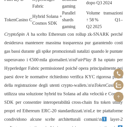
dopo Q3 2024
Fabric
gaming
Parallel
Volume transazioni
Hybrid Solana +
TokenCasino C
shards
↑ 58 % Q1–
Cosmos SDK
gaming
Q2 2025
CryptoSpin A
ha scelto Ethereum con rollup zk‑SNARK perché
desiderava mantenere massima trasparenza pur garantendo costi
gas bassi durante gli spike promozionali natalizi quando le puntate
superavano i €500 mila giornalieri.\n\n
FairPlay B
ha optato per
Hyperledger Fabric permissioned poiché opera principalmente nei
paesi dove le normative richiedono verifica KYC rigorosa prima
della registrazione degli utenti crypto‑wallets.\n\n
TokenCasino C
utilizza una soluzione hybrid tra Solana ad alta velocità e Cosmos
SDK per consentire interoperabilità cross‑chain fra token utility
propri ed Ethereum ERC‑20 standardizzati.\n\nLe tre piattaforme
condividono alcune scelte architetturali comuni:\n
layer‑2