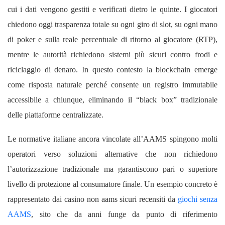
cui i dati vengono gestiti e verificati dietro le quinte. I giocatori
chiedono oggi trasparenza totale su ogni giro di slot, su ogni mano
di poker e sulla reale percentuale di ritorno al giocatore (RTP),
mentre le autorità richiedono sistemi più sicuri contro frodi e
riciclaggio di denaro. In questo contesto la blockchain emerge
come risposta naturale perché consente un registro immutabile
accessibile a chiunque, eliminando il “black box” tradizionale
delle piattaforme centralizzate.
Le normative italiane ancora vincolate all’AAMS spingono molti
operatori verso soluzioni alternative che non richiedono
l’autorizzazione tradizionale ma garantiscono pari o superiore
livello di protezione al consumatore finale. Un esempio concreto è
rappresentato dai casino non aams sicuri recensiti da
giochi senza
AAMS
, sito che da anni funge da punto di riferimento