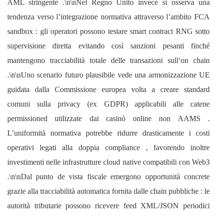
AML stringent​e .\n\nNel Regno Unito invece si osserva una
tendenza verso l’integrazione normativa attraverso l’ambito FCA
sandbox : gli operatori possono testare smart contract RNG sotto
supervisione diretta evitando così sanzioni pesanti finché
mantengono tracciabilità totale delle transazioni sull‘on chain
.\n\nUno scenario futuro plausibile vede una armonizzazione UE
guidata dalla Commissione europea volta a creare standard
comuni sulla privacy (ex GDPR) applicabili alle catene
permissioned utilizzate dai casinò online non AAMS .
L’uniformità normativa potrebbe ridurre drasticamente i costi
operativi legati alla doppia compliance , favorendo inoltre
investimenti nelle infrastrutture cloud native compatibili con Web3
.\n\nDal punto de vista fiscale emergono opportunità concrete
grazie alla tracciabilità automatica fornita dalle chain pubbliche : le
autorità tributarie possono ricevere feed XML/JSON periodici