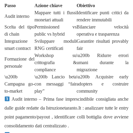
Passo
Azione chiave
Obiettivo
Mappare tutti i flussi
Identificare punti critici da
Audit interno
monetari attuali
rendere immutabili
Scelta del tipo
Permissioned vs
Bilanciare velocità
di chain
public vs hybrid
operativa e trasparenza
Integrazione
Sviluppare moduli
Garantire risultati provably
smart contract
RNG certificati
fair
Workshop su
\u200b Ridurre errori
Formazione del
crittografia &
umani durante la
personale
compliance
migrazione
\u200b
\u200b Lancio beta
\u200b Acquisire early
Campagna go-
con messaggi “fair
adopters e costruire
to-market
play”
community
Audit interno – Prima fase imprescindibile consigliata anche
dalle guide redatte da Istruzionetaranto.It : analizzare tutte le entry
point pagamento/payout , identificare colli bottiglia dove avviene
consolidamento dati centralizzato .