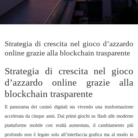
Strategia di crescita nel gioco d’azzardo
online grazie alla blockchain trasparente
Strategia di crescita nel gioco
d’azzardo online grazie alla
blockchain trasparente
Il panorama dei casinò digitali sta vivendo una trasformazione
accelerata da cinque anni. Dai primi giochi su flash alle moderne
piattaforme mobile con realtà aumentata, il cambiamento più
profondo non è legato solo all’interfaccia grafica ma al modo in