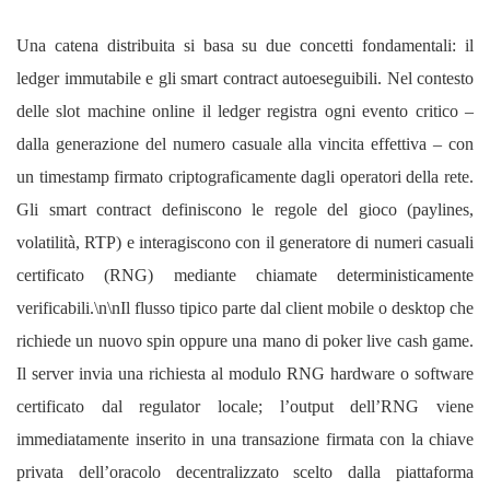
Una catena distribuita si basa su due concetti fondamentali: il
ledger immutabile e gli smart contract autoeseguibili. Nel contesto
delle slot machine online il ledger registra ogni evento critico –
dalla generazione del numero casuale alla vincita effettiva – con
un timestamp firmato criptograficamente dagli operatori della rete.
Gli smart contract definiscono le regole del gioco (paylines,
volatilità, RTP) e interagiscono con il generatore di numeri casuali
certificato (RNG) mediante chiamate deterministicamente
verificabili.\n\nIl flusso tipico parte dal client mobile o desktop che
richiede un nuovo spin oppure una mano di poker live cash game.
Il server invia una richiesta al modulo RNG hardware o software
certificato dal regulator locale; l’output dell’RNG viene
immediatamente inserito in una transazione firmata con la chiave
privata dell’oracolo decentralizzato scelto dalla piattaforma