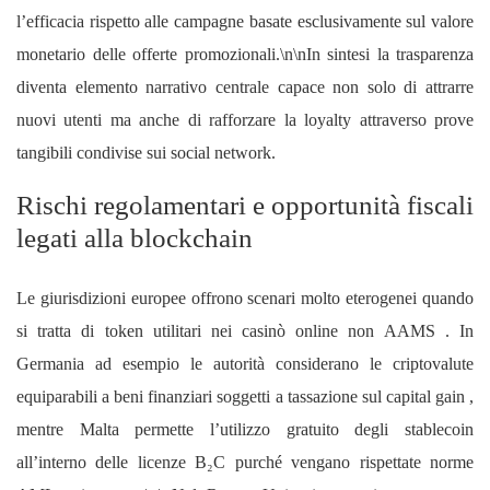
l’efficacia rispetto alle campagne basate esclusivamente sul valore
monetario delle offerte promozionali.\n\nIn sintesi la trasparenza
diventa elemento narrativo centrale capace non solo di attrarre
nuovi utenti ma anche di rafforzare la loyalty attraverso prove
tangibili condivise sui social network.
Rischi regolamentari e opportunità fiscali
legati alla blockchain
Le giurisdizioni europee offrono scenari molto eterogenei quando
si tratta di token utilitari nei casinò online non AAMS . In
Germania ad esempio le autorità considerano le criptovalute
equiparabili a beni finanziari soggetti a tassazione sul capital gain ,
mentre Malta permette l’utilizzo gratuito degli stablecoin
all’interno delle licenze B₂C purché vengano rispettate norme