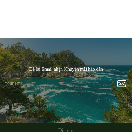
Để lại Email nhận Khuyến mãi hấp dẫn
Địa chỉ