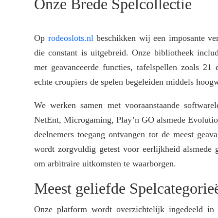
Onze Brede Spelcollectie
Op
rodeoslots.nl
beschikken wij een imposante ver
die constant is uitgebreid. Onze bibliotheek incl
met geavanceerde functies, tafelspellen zoals 21 e
echte croupiers de spelen begeleiden middels hoogw
We werken samen met vooraanstaande softwarele
NetEnt, Microgaming, Play’n GO alsmede Evoluti
deelnemers toegang ontvangen tot de meest geava
wordt zorgvuldig getest voor eerlijkheid alsmed
om arbitraire uitkomsten te waarborgen.
Meest geliefde Spelcategorie
Onze platform wordt overzichtelijk ingedeeld in 