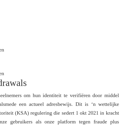
en
en
drawals
elnemers om hun identiteit te verifiëren door middel
 alsmede een actueel adresbewijs. Dit is ‘n wettelijke
riteit (KSA) regulering die sedert 1 okt 2021 in kracht
nze gebruikers als onze platform tegen fraude plus