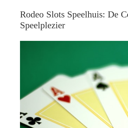
Rodeo Slots Speelhuis: De 
Speelplezier