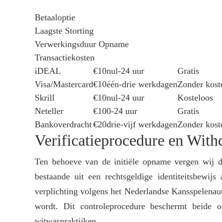
Betaaloptie
Laagste Storting
Verwerkingsduur Opname
Transactiekosten
iDEAL
€10
nul-24 uur
Gratis
Visa/Mastercard
€10
één-drie werkdagen
Zonder kost
Skrill
€10
nul-24 uur
Kosteloos
Neteller
€10
0-24 uur
Gratis
Bankoverdracht
€20
drie-vijf werkdagen
Zonder kost
Verificatieprocedure en With
Ten behoeve van de initiële opname vergen wij de
bestaande uit een rechtsgeldige identiteitsbewijs
verplichting volgens het Nederlandse Kansspelenauto
wordt. Dit controleprocedure beschermt beide o
witwaspraktijken.