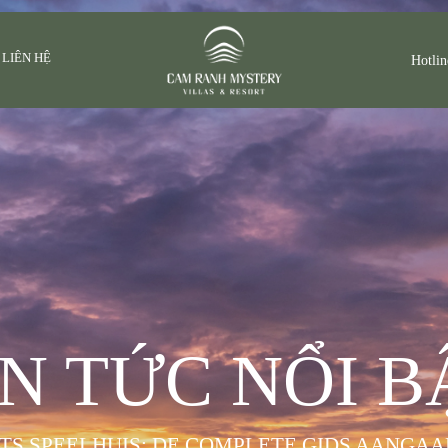
LIÊN HỆ
Hotlin
IN TỨC NỔI B
TS SPEELHUIS: DE COMPLETE GIDS AANGAA