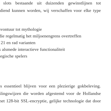
lots bestaande uit duizenden gewinstlijnen tot
rdiend kunnen worden, wij verschaffen voor elke type
avontuur tot mythologie
die regelmatig het miljoenengrens overtreffen
 21 en rad varianten
 alsmede interactieve functionaliteit
egische spelers
es essentieel blijven voor een plezierige gokbeleving.
alingswijzen die worden afgestemd voor de Hollandse
et 128-bit SSL-encryptie, gelijke technologie dat door