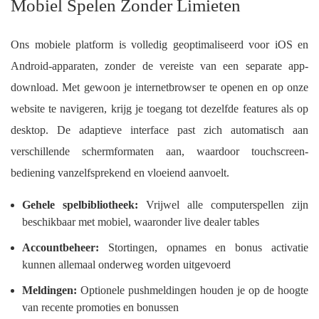
Mobiel Spelen Zonder Limieten
Ons mobiele platform is volledig geoptimaliseerd voor iOS en
Android-apparaten, zonder de vereiste van een separate app-
download. Met gewoon je internetbrowser te openen en op onze
website te navigeren, krijg je toegang tot dezelfde features als op
desktop. De adaptieve interface past zich automatisch aan
verschillende schermformaten aan, waardoor touchscreen-
bediening vanzelfsprekend en vloeiend aanvoelt.
Gehele spelbibliotheek:
Vrijwel alle computerspellen zijn
beschikbaar met mobiel, waaronder live dealer tables
Accountbeheer:
Stortingen, opnames en bonus activatie
kunnen allemaal onderweg worden uitgevoerd
Meldingen:
Optionele pushmeldingen houden je op de hoogte
van recente promoties en bonussen