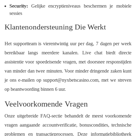
Security:
Gelijke encryptieniveaus beschermen je mobiele
sessies
Klantenondersteuning Die Werkt
Het supportteam is vierentwintig uur per dag, 7 dagen per week
bereikbaar langs meerdere kanalen. Live chat biedt directe
assistentie voor spoedeisende vragen, met doorsnee responstijden
van minder dan twee minuten. Voor minder dringende zaken kunt
je ons e-mailen op support@nyxbetscasino.com, met we streven
op beantwoording binnen 6 uur.
Veelvoorkomende Vragen
Onze uitgebreide FAQ-sectie behandelt de meest voorkomende
vragen aangaande accountverificatie, bonuscondities, technische
problemen en transactieprocessen. Deze informatiebibliotheek