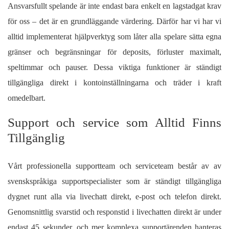
Ansvarsfullt spelande är inte endast bara enkelt en lagstadgat krav
för oss – det är en grundläggande värdering. Därför har vi har vi
alltid implementerat hjälpverktyg som låter alla spelare sätta egna
gränser och begränsningar för deposits, förluster maximalt,
speltimmar och pauser. Dessa viktiga funktioner är ständigt
tillgängliga direkt i kontoinställningarna och träder i kraft
omedelbart.
Support och service som Alltid Finns
Tillgänglig
Vårt professionella supportteam och serviceteam består av av
svenskspråkiga supportspecialister som är ständigt tillgängliga
dygnet runt alla via livechatt direkt, e-post och telefon direkt.
Genomsnittlig svarstid och responstid i livechatten direkt är under
endast 45 sekunder, och mer komplexa supportärenden hanteras