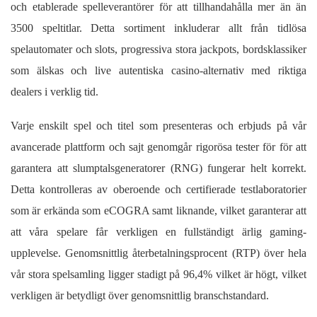
och etablerade spelleverantörer för att tillhandahålla mer än än
3500 speltitlar. Detta sortiment inkluderar allt från tidlösa
spelautomater och slots, progressiva stora jackpots, bordsklassiker
som älskas och live autentiska casino-alternativ med riktiga
dealers i verklig tid.
Varje enskilt spel och titel som presenteras och erbjuds på vår
avancerade plattform och sajt genomgår rigorösa tester för för att
garantera att slumptalsgeneratorer (RNG) fungerar helt korrekt.
Detta kontrolleras av oberoende och certifierade testlaboratorier
som är erkända som eCOGRA samt liknande, vilket garanterar att
att våra spelare får verkligen en fullständigt ärlig gaming-
upplevelse. Genomsnittlig återbetalningsprocent (RTP) över hela
vår stora spelsamling ligger stadigt på 96,4% vilket är högt, vilket
verkligen är betydligt över genomsnittlig branschstandard.