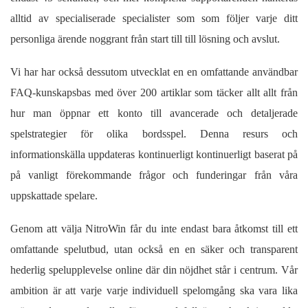
alltid av specialiserade specialister som som följer varje ditt
personliga ärende noggrant från start till till lösning och avslut.
Vi har har också dessutom utvecklat en en omfattande användbar
FAQ-kunskapsbas med över 200 artiklar som täcker allt allt från
hur man öppnar ett konto till avancerade och detaljerade
spelstrategier för olika bordsspel. Denna resurs och
informationskälla uppdateras kontinuerligt kontinuerligt baserat på
på vanligt förekommande frågor och funderingar från våra
uppskattade spelare.
Genom att välja NitroWin får du inte endast bara åtkomst till ett
omfattande spelutbud, utan också en en säker och transparent
hederlig spelupplevelse online där din nöjdhet står i centrum. Vår
ambition är att varje varje individuell spelomgång ska vara lika