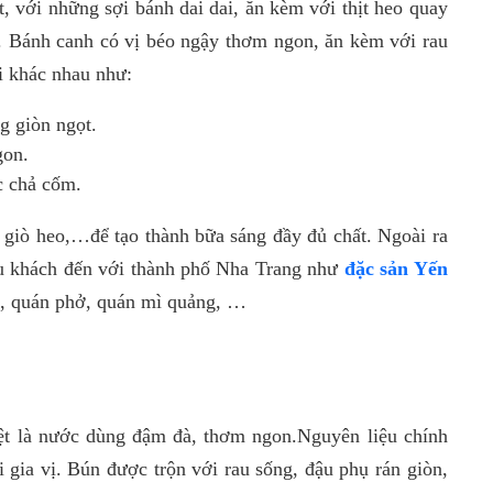
, với những sợi bánh dai dai, ăn kèm với thịt heo quay
”. Bánh canh có vị béo ngậy thơm ngon, ăn kèm với rau
i khác nhau như:
g giòn ngọt.
gon.
c chả cốm.
 giò heo,…để tạo thành bữa sáng đầy đủ chất.
Ngoài ra
du khách đến với thành phố Nha Trang như
đặc sản Yến
, quán phở, quán mì quảng, …
ệt là nước dùng đậm đà, thơm ngon.Nguyên liệu chính
 gia vị. Bún được trộn với rau sống, đậu phụ rán giòn,