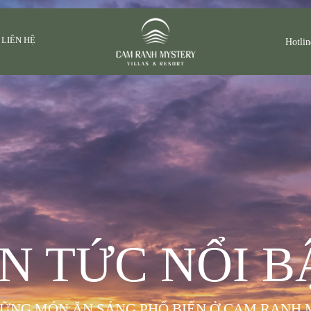
LIÊN HỆ
Hotlin
IN TỨC NỔI B
ỮNG MÓN ĂN SÁNG PHỔ BIẾN Ở CAM RANH 