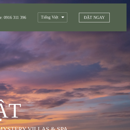
Tiếng Việt
e: 0916 311 396
ĐẶT NGAY
English
한국어
日本語
Русский
ẬT
MYSTERY VILLAS & SPA