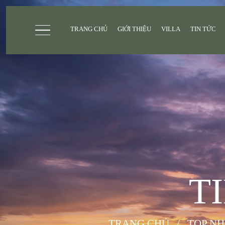
TRANG CHỦ
GIỚI THIỆU
VILLA
TIN TỨC
T
TRANG CHỦ
/
TOP NH