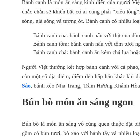
Bánh canh là món ăn sáng kinh điển của người Việt
chắc chắn sẽ khiến bất cứ ai cũng phải “xiêu lòng
sống, giá sống và tương ớt. Bánh canh có nhiều loạ
Bánh canh cua: bánh canh nấu với thịt cua đồn
Bánh canh tôm: bánh canh nấu với tôm tươi n
Bánh canh chả: bánh canh ăn kèm chả lụa hoặ
Người Việt thường kết hợp bánh canh với cà pháo,
còn một số địa điểm, điểm đến hấp hẫn khác khi 
Sào
, bánh xèo Nha Trang, Trầm Hương Khánh Hòa
Bún bò món ăn sáng ngon
Bún bò là món ăn sáng vô cùng quen thuộc đặt bi
gồm có bún tươi, bò xào với hành tây và nhiều loại