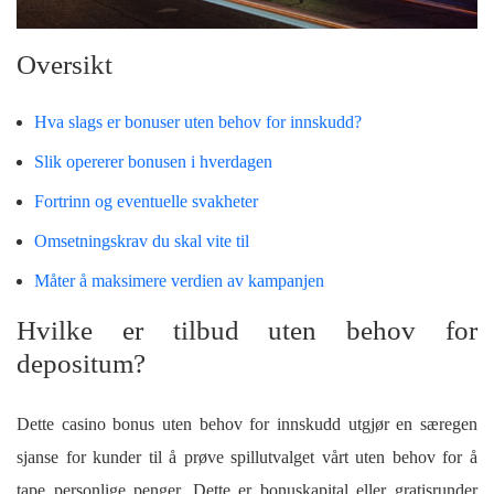
Oversikt
Hva slags er bonuser uten behov for innskudd?
Slik opererer bonusen i hverdagen
Fortrinn og eventuelle svakheter
Omsetningskrav du skal vite til
Måter å maksimere verdien av kampanjen
Hvilke er tilbud uten behov for
depositum?
Dette casino bonus uten behov for innskudd utgjør en særegen
sjanse for kunder til å prøve spillutvalget vårt uten behov for å
tape personlige penger. Dette er bonuskapital eller gratisrunder