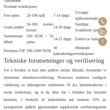
Tidsramme
Normale restriksjoner
Utvalgte
Free spins
20-100 spill
7-14 døgn
spilleautomater
50-300 norske
Samtlige
Gratis midler
14-30 døgn
kroner
kvalifiserte spill
Sammensatt
100 NOK + 50
14-21 døgn
Endres av kategori
tilbud
spinn
30
Minimale
Premium VIP
500-1000 NOK
kalenderdager
restriksjoner
Tekniske forutsetninger og verifisering
For å forsikre at kun ekte spillere mottar tilbudet, forutsetter vi
elementær identitetsverifisering. Prosessen innbærer vanligvis
validering av aldersgrense (minimum 18 år), hjemmeadresse i
norsk territorium, og at du ikke har i fortiden har benyttet
bonusen. I henhold til industridata må omtrent 35% av
nyregistrerte spillere gjennomføre supplerende verifiseringstrinn