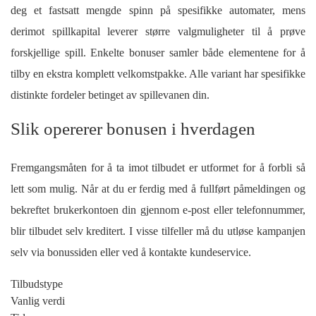
deg et fastsatt mengde spinn på spesifikke automater, mens
derimot spillkapital leverer større valgmuligheter til å prøve
forskjellige spill. Enkelte bonuser samler både elementene for å
tilby en ekstra komplett velkomstpakke. Alle variant har spesifikke
distinkte fordeler betinget av spillevanen din.
Slik opererer bonusen i hverdagen
Fremgangsmåten for å ta imot tilbudet er utformet for å forbli så
lett som mulig. Når at du er ferdig med å fullført påmeldingen og
bekreftet brukerkontoen din gjennom e-post eller telefonnummer,
blir tilbudet selv kreditert. I visse tilfeller må du utløse kampanjen
selv via bonussiden eller ved å kontakte kundeservice.
Tilbudstype
Vanlig verdi