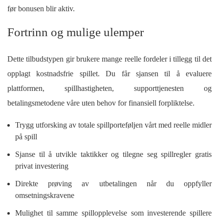
før bonusen blir aktiv.
Fortrinn og mulige ulemper
Dette tilbudstypen gir brukere mange reelle fordeler i tillegg til det
opplagt kostnadsfrie spillet. Du får sjansen til å evaluere
plattformen, spillhastigheten, supporttjenesten og
betalingsmetodene våre uten behov for finansiell forpliktelse.
Trygg utforsking av totale spillporteføljen vårt med reelle midler
på spill
Sjanse til å utvikle taktikker og tilegne seg spillregler gratis
privat investering
Direkte prøving av utbetalingen når du oppfyller
omsetningskravene
Mulighet til samme spillopplevelse som investerende spillere