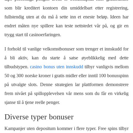
som blir kreditert kontoen din umiddelbart etter registrering,
fullstendig uten at du må å sette inn et eneste beløp. Ideen har
endret måten nye spillere kan teste nettstedet vår på, og gir en
trygg start til casinoerfaringen.
I forhold til vanlige velkomstbonuser som trenger et innskudd for
å bli aktiv, kan du starte å satse øyeblikkelig med dette
tilbudstypen.
casino bonus uten innskudd
tilbyr vanligvis mellom
50 og 300 norske kroner i gratis midler eller inntil 100 bonusspinn
på utvalgte slots. Denne strategien lar plattformen demonstrere
frem nivået på spillopplevelsen vår mens som du får en virkelig
sjanse til å tjene reelle penger.
Diverse typer bonuser
Kampanjer uten depositum kommer i flere typer. Free spins tilbyr