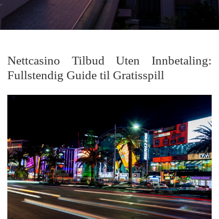
Nettcasino Tilbud Uten Innbetaling:
Fullstendig Guide til Gratisspill