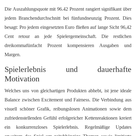
Die Auszahlungsquote mit 96.42 Prozent rangiert signifikant über
jedem Branchendurchschnitt bei fünfundneunzig Prozent. Dies
besagt: Pro jedem eingesetzten Euro fließen auf lange Sicht 96,42
Cent retour an jede Spielergemeinschaft. Die restlichen
dreikommafünfacht Prozent kompensieren Ausgaben und
Margen.
Spielerlebnis und dauerhafte
Motivation
Welches uns von gleichartigen Produkten abhebt, ist jene ideale
Balance zwischen Excitement und Fairness. Die Verbindung aus
visuell schöner Grafik, reibungslosen Animationen sowie dem
zufriedenstellenden Gefühl erfolgreicher Kettenreaktionen kreiert
ein konkurrenzloses Spielerlebnis. Regelmäßige Updates