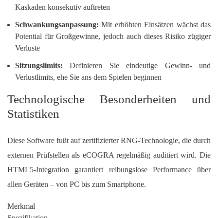
Kaskaden konsekutiv auftreten
Schwankungsanpassung:
Mit erhöhten Einsätzen wächst das
Potential für Großgewinne, jedoch auch dieses Risiko zügiger
Verluste
Sitzungslimits:
Definieren Sie eindeutige Gewinn- und
Verlustlimits, ehe Sie ans dem Spielen beginnen
Technologische Besonderheiten und
Statistiken
Diese Software fußt auf zertifizierter RNG-Technologie, die durch
externen Prüfstellen als eCOGRA regelmäßig auditiert wird. Die
HTML5-Integration garantiert reibungslose Performance über
allen Geräten – von PC bis zum Smartphone.
Merkmal
Spezifikation