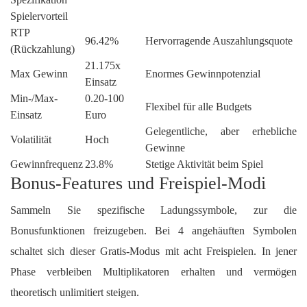
Spielervorteil
RTP
96.42%
Hervorragende Auszahlungsquote
(Rückzahlung)
21.175x
Max Gewinn
Enormes Gewinnpotenzial
Einsatz
Min-/Max-
0.20-100
Flexibel für alle Budgets
Einsatz
Euro
Gelegentliche, aber erhebliche
Volatilität
Hoch
Gewinne
Gewinnfrequenz
23.8%
Stetige Aktivität beim Spiel
Bonus-Features und Freispiel-Modi
Sammeln Sie spezifische Ladungssymbole, zur die
Bonusfunktionen freizugeben. Bei 4 angehäuften Symbolen
schaltet sich dieser Gratis-Modus mit acht Freispielen. In jener
Phase verbleiben Multiplikatoren erhalten und vermögen
theoretisch unlimitiert steigen.