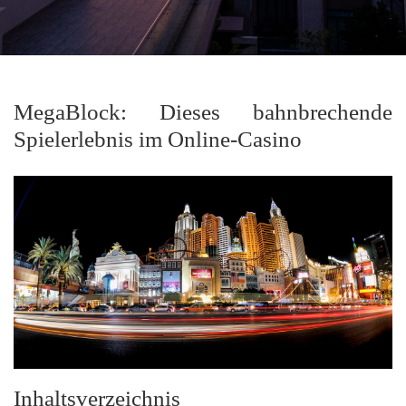
MegaBlock: Dieses bahnbrechende
Spielerlebnis im Online-Casino
Inhaltsverzeichnis