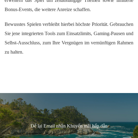
erweitern das Spiel um zeitabhängige Themen sowie limitierte
Bonus-Events, die weitere Anreize schaffen.
Bewusstes Spielen verbleibt hierbei höchste Priorität. Gebrauchen
Sie jene integrierten Tools zum Einsatzlimits, Gaming-Pausen und
Selbst-Ausschluss, zum Ihre Vergnügen im vernünftigen Rahmen
zu halten.
Để lại Email nhận Khuyến mãi hấp dẫn