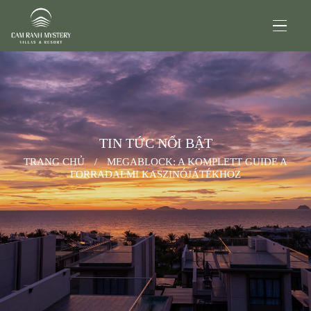
TIN TỨC NỔI BẬT
TRANG CHỦ
/
MEGABLOCK: A KOMPLETT GUIDE A
FORRADALMI KASZINÓJÁTÉKHOZ