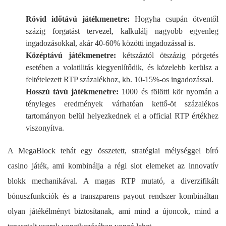
Rövid időtávú játékmenetre:
Hogyha csupán ötventől
százig forgatást tervezel, kalkulálj nagyobb egyenleg
ingadozásokkal, akár 40-60% közötti ingadozással is.
Középtávú játékmenetre:
kétszáztól ötszázig pörgetés
esetében a volatilitás kiegyenlítődik, és közelebb kerülsz a
feltételezett RTP százalékhoz, kb. 10-15%-os ingadozással.
Hosszú távú játékmenetre:
1000 és fölötti kör nyomán a
tényleges eredmények várhatóan kettő-öt százalékos
tartományon belül helyezkednek el a official RTP értékhez
viszonyítva.
A MegaBlock tehát egy összetett, stratégiai mélységgel bíró
casino játék, ami kombinálja a régi slot elemeket az innovatív
blokk mechanikával. A magas RTP mutató, a diverzifikált
bónuszfunkciók és a transzparens payout rendszer kombináltan
olyan játékélményt biztosítanak, ami mind a újoncok, mind a