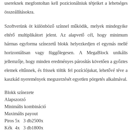
usereknek megfontoltan kell pozicionálniuk tétjeiket a lehetséges
összeállításokra.
Szoftverünk öt különböző színnel működik, melyek mindegyike
eltérő multiplikátort jelent. Az alapvető cél, hogy minimum
hármas egyforma színezetű blokk helyezkedjen el egymás mellé
horizontálisan vagy függőlegesen. A MegaBlock unikális
jellemzője, hogy minden eredményes párosítás követően a győztes
elemek eltűnnek, és frissek töltik fel pozíciójukat, lehetővé téve a
kaszkád nyeremények megszerzését egyetlen pörgetés alkalmával.
Blokk színezete
Alapszorzó
Minimális kombináció
Maximális payout
Piros
5x
3 db
2500x
Kék
4x
3 db
1800x