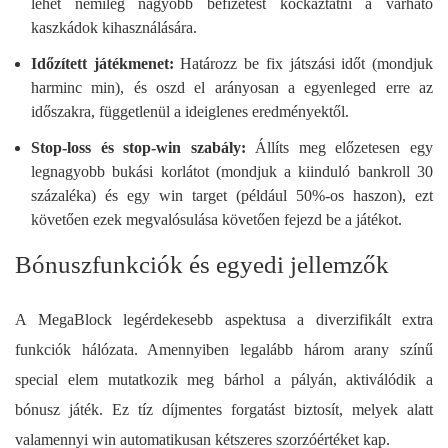
lehet némileg nagyobb befizetést kockáztatni a várható
kaszkádok kihasználására.
Időzített játékmenet:
Határozz be fix játszási időt (mondjuk
harminc min), és oszd el arányosan a egyenleged erre az
időszakra, függetlenül a ideiglenes eredményektől.
Stop-loss és stop-win szabály:
Állíts meg előzetesen egy
legnagyobb bukási korlátot (mondjuk a kiinduló bankroll 30
százaléka) és egy win target (például 50%-os haszon), ezt
követően ezek megvalósulása követően fejezd be a játékot.
Bónuszfunkciók és egyedi jellemzők
A MegaBlock legérdekesebb aspektusa a diverzifikált extra
funkciók hálózata. Amennyiben legalább három arany színű
special elem mutatkozik meg bárhol a pályán, aktiválódik a
bónusz játék. Ez tíz díjmentes forgatást biztosít, melyek alatt
valamennyi win automatikusan kétszeres szorzóértéket kap.