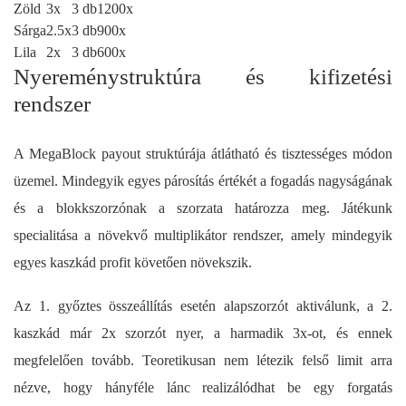
Zöld
3x
3 db
1200x
Sárga
2.5x
3 db
900x
Lila
2x
3 db
600x
Nyereménystruktúra és kifizetési
rendszer
A MegaBlock payout struktúrája átlátható és tisztességes módon
üzemel. Mindegyik egyes párosítás értékét a fogadás nagyságának
és a blokkszorzónak a szorzata határozza meg. Játékunk
specialitása a növekvő multiplikátor rendszer, amely mindegyik
egyes kaszkád profit követően növekszik.
Az 1. győztes összeállítás esetén alapszorzót aktiválunk, a 2.
kaszkád már 2x szorzót nyer, a harmadik 3x-ot, és ennek
megfelelően tovább. Teoretikusan nem létezik felső limit arra
nézve, hogy hányféle lánc realizálódhat be egy forgatás