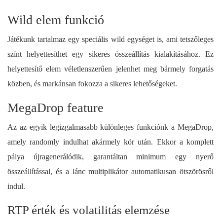
Wild elem funkció
Játékunk tartalmaz egy speciális wild egységet is, ami tetszőleges
színt helyettesíthet egy sikeres összeállítás kialakításához. Ez
helyettesítő elem véletlenszerűen jelenhet meg bármely forgatás
közben, és markánsan fokozza a sikeres lehetőségeket.
MegaDrop feature
Az az egyik legizgalmasabb különleges funkciónk a MegaDrop,
amely randomly indulhat akármely kör után. Ekkor a komplett
pálya újragenerálódik, garantáltan minimum egy nyerő
összeállítással, és a lánc multiplikátor automatikusan ötszörösről
indul.
RTP érték és volatilitás elemzése