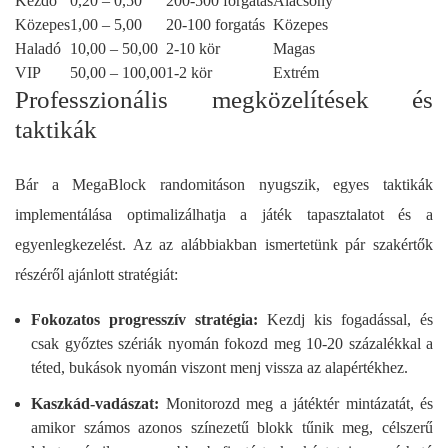
Kezdő
0,20 – 0,50
200-500 forgatás
Alacsony
Közepes
1,00 – 5,00
20-100 forgatás
Közepes
Haladó
10,00 – 50,00
2-10 kör
Magas
VIP
50,00 – 100,00
1-2 kör
Extrém
Professzionális megközelítések és
taktikák
Bár a MegaBlock randomitáson nyugszik, egyes taktikák
implementálása optimalizálhatja a játék tapasztalatot és a
egyenlegkezelést. Az az alábbiakban ismertetünk pár szakértők
részéről ajánlott stratégiát:
Fokozatos progresszív stratégia:
Kezdj kis fogadással, és
csak győztes szériák nyomán fokozd meg 10-20 százalékkal a
téted, bukások nyomán viszont menj vissza az alapértékhez.
Kaszkád-vadászat:
Monitorozd meg a játéktér mintázatát, és
amikor számos azonos színezetű blokk tűnik meg, célszerű