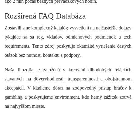
ako 2 min počas bežných prevádzkových hodín.
Rozšírená FAQ Databáza
Zostavili sme komplexný katalóg vysvetlení na najčastejšie dotazy
týkajúce sa sa reg, vkladov, odmienových podmienok a tech
requirements. Tento zdroj poskytuje okamžité vyriešenie častých
otázok bez nutnosti kontaktu s podpory.
Naša filozofia je založená v kreovaní dlhodobých reláciách
stavaných na dôveryhodnosti, transparentnosti a obojstrannom
akceptácii. V kladieme dôraz na zodpovedný prístup hráčov k
gambling a poskytujeme environment, kde herný zážitok zotrvá
na najvyššom mieste.