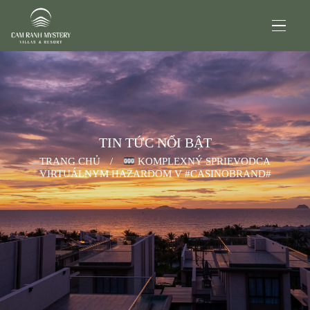
TIN TỨC NỔI BẬT
TRANG CHỦ
/
KOMPLEXNÝ SPRIEVODCA
VIRTUÁLNYM HAZARDOM V #CASINOBRAND#