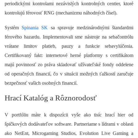
periodickými kontrolami nezávislých kontrolných centier, ktoré
kontrolujú férovosť RNG (mechanizmu náhodných čísel).
Systém
Spinania SK
sa spravuje medzinárodnými štandardmi
férového hazardu. Implementovali sme nástroje na sebačontrólu
vrátane limitov platieb, pauzy a funkcie sebavylúčenia.
Certifikovaný fakt: internetové herné platformy s certifikátom
majú povinnosť zo práva skladovať užívateľské fondy oddelene
od operačných financií, čo v situácii možných ťažkostí zaručuje
bezpečnosť vašich osobných financií.
Hrací Katalóg a Rôznorodosť
V portfóliu máte k dispozícii vyše ako tisíc hrací hier od
špičkových dodávateľov software. Partneriame s lídrami v oblasti
ako NetEnt, Microgaming Studios, Evolution Live Gaming a