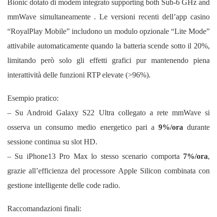
Bionic dotato di modem integrato supporting both Sub‑6 GHz and
mmWave simultaneamente . Le versioni recenti dell’app casino
“RoyalPlay Mobile” includono un modulo opzionale “Lite Mode”
attivabile automaticamente quando la batteria scende sotto il 20%,
limitando però solo gli effetti grafici pur mantenendo piena
interattività delle funzioni RTP elevate (>96%).
Esempio pratico:
– Su Android Galaxy S22 Ultra collegato a rete mmWave si
osserva un consumo medio energetico pari a
9%/ora
durante
sessione continua su slot HD.
– Su iPhone13 Pro Max lo stesso scenario comporta
7%/ora
,
grazie all’efficienza del processore Apple Silicon combinata con
gestione intelligente delle code radio.
Raccomandazioni finali: