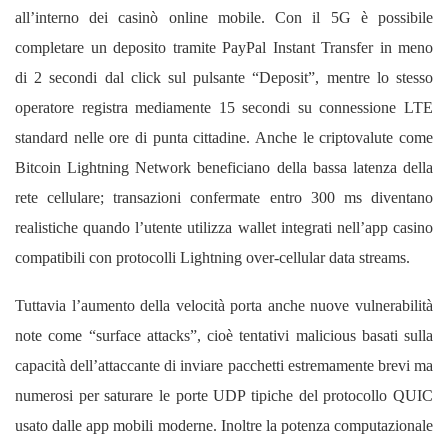
all’interno dei casinò online mobile. Con il 5G è possibile
completare un deposito tramite PayPal Instant Transfer in meno
di 2 secondi dal click sul pulsante “Deposit”, mentre lo stesso
operatore registra mediamente 15 secondi su connessione LTE
standard nelle ore di punta cittadine. Anche le criptovalute come
Bitcoin Lightning Network beneficiano della bassa latenza della
rete cellulare; transazioni confermate entro 300 ms diventano
realistiche quando l’utente utilizza wallet integrati nell’app casino
compatibili con protocolli Lightning over‑cellular data streams.
Tuttavia l’aumento della velocità porta anche nuove vulnerabilità
note come “surface attacks”, cioè tentativi malicious basati sulla
capacità dell’attaccante di inviare pacchetti estremamente brevi ma
numerosi per saturare le porte UDP tipiche del protocollo QUIC
usato dalle app mobili moderne. Inoltre la potenza computazionale