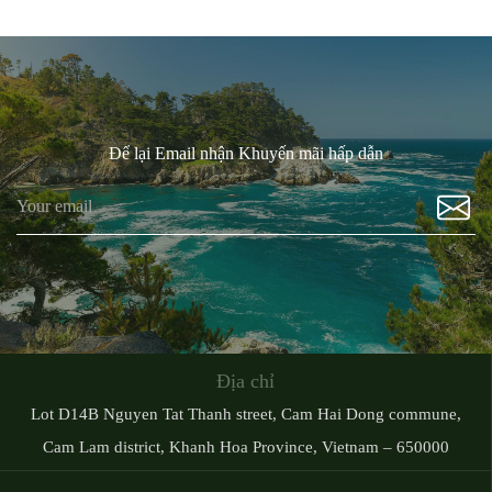
Để lại Email nhận Khuyến mãi hấp dẫn
Địa chỉ
Lot D14B Nguyen Tat Thanh street, Cam Hai Dong commune,
Cam Lam district, Khanh Hoa Province, Vietnam – 650000