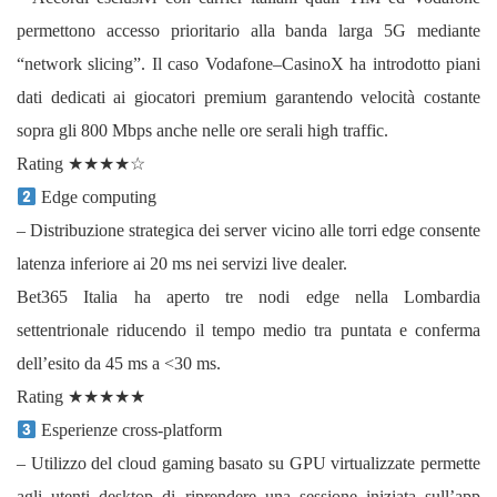
permettono accesso prioritario alla banda larga 5G mediante
“network slicing”. Il caso Vodafone–CasinoX ha introdotto piani
dati dedicati ai giocatori premium garantendo velocità costante
sopra gli 800 Mbps anche nelle ore serali high traffic.
Rating ★★★★☆
Edge computing
– Distribuzione strategica dei server vicino alle torri edge consente
latenza inferiore ai 20 ms nei servizi live dealer.
Bet365 Italia ha aperto tre nodi edge nella Lombardia
settentrionale riducendo il tempo medio tra puntata e conferma
dell’esito da 45 ms a <30 ms.
Rating ★★★★★
Esperienze cross‑platform
– Utilizzo del cloud gaming basato su GPU virtualizzate permette
agli utenti desktop di riprendere una sessione iniziata sull’app