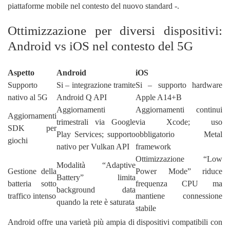
piattaforme mobile nel contesto del nuovo standard ‑​​​​​​​​​​​​.
Ottimizzazione per diversi dispositivi:
Android vs iOS nel contesto del 5G
Aspetto
Android
iOS
Supporto
Si – integrazione tramite
Si – supporto hardware
nativo al 5G
Android Q API
Apple A14+B
Aggiornamenti
Aggiornamenti continui
Aggiornamenti
trimestrali via Google
via Xcode; uso
SDK per
Play Services; supporto
obbligatorio Metal
giochi
nativo per Vulkan API
framework
Ottimizzazione “Low
Modalità “Adaptive
Gestione della
Power Mode” riduce
Battery” limita
batteria sotto
frequenza CPU ma
background data
traffico intenso
mantiene connessione
quando la rete è saturata
stabile
Android offre una varietà più ampia di dispositivi compatibili con