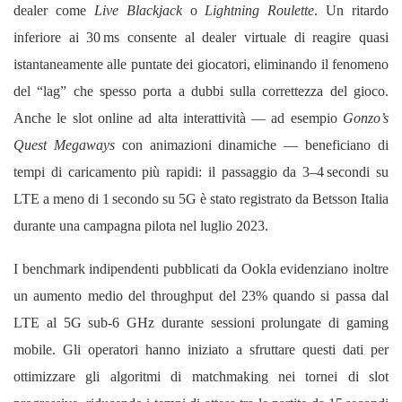
dealer come
Live Blackjack
o
Lightning Roulette
. Un ritardo
inferiore ai 30 ms consente al dealer virtuale di reagire quasi
istantaneamente alle puntate dei giocatori, eliminando il fenomeno
del “lag” che spesso porta a dubbi sulla correttezza del gioco.
Anche le slot online ad alta interattività — ad esempio
Gonzo’s
Quest Megaways
con animazioni dinamiche — beneficiano di
tempi di caricamento più rapidi: il passaggio da 3–4 secondi su
LTE a meno di 1 secondo su 5G è stato registrato da Betsson Italia
durante una campagna pilota nel luglio 2023.
I benchmark indipendenti pubblicati da Ookla evidenziano inoltre
un aumento medio del throughput del 23% quando si passa dal
LTE al 5G sub‑6 GHz durante sessioni prolungate di gaming
mobile. Gli operatori hanno iniziato a sfruttare questi dati per
ottimizzare gli algoritmi di matchmaking nei tornei di slot