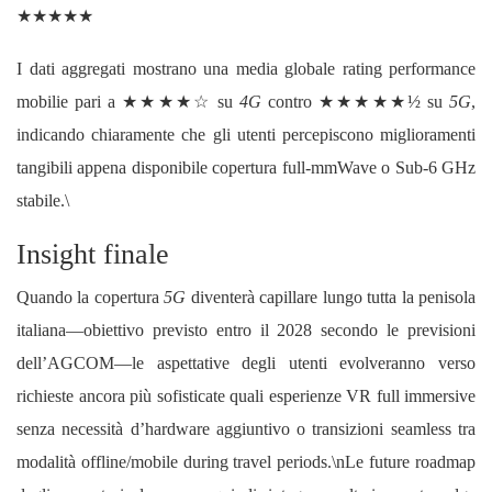
★★★★★
I dati aggregati mostrano una media globale rating performance
mobilie pari a ★★★★☆ su
4G
contro ★★★★★½ su
5G
,
indicando chiaramente che gli utenti percepiscono miglioramenti
tangibili appena disponibile copertura full‐mmWave o Sub‐6 GHz
stabile.\
Insight finale
Quando la copertura
5G
diventerà capillare lungo tutta la penisola
italiana—obiettivo previsto entro il 2028 secondo le previsioni
dell’AGCOM—le aspettative degli utenti evolveranno verso
richieste ancora più sofisticate quali esperienze VR full immersive
senza necessità d’hardware aggiuntivo o transizioni seamless tra
modalità offline/mobile during travel periods.\nLe future roadmap