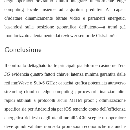
degli operatori dovranno quindi integrare ulteriormente edge
computing locale insieme ad algoritmi predittivi AI capaci
d’adattare dinamicamente bitrate video e parametri energetici
basandosi sulla posizione geografica dell’utente—a trend già
monitorizzato attentamente dai reviewer senior de Cisis.it.\n\n—
Conclusione
Il confronto dettagliato tra le principali piattaforme casino nell’era
5G
evidenzia quattro fattori chiave: latenza minima garantita dalle
reti mmWave o Sub‐6 GHz ; capacità grafica potenziata attraverso
streaming cloud ed edge computing ; processori finanziari ultra
rapidi abbinati a protocolli sicuri MITM proof ; ottimizzazione
specifica sia per Android sia per iOS tenendo conto dell’efficienza
energetica richiesta dagli utenti mobili.\nChi sceglie un operatore
deve quindi valutare non solo promozioni economiche ma anche