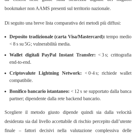
bookmaker non AAMS presenti sul territorio nazionale.
Di seguito una breve lista comparativa dei metodi più diffusi:
Deposito tradizionale (carta Visa/Mastercard):
tempo medio
< 8 s su 5G; vulnerabilità media.
Wallet digitali PayPal Instant Transfer:
< 3 s; crittografia
end‑to‑end.
Criptovalute Lightning Network:
< 0·4 s; richiede wallet
compatibile.
Bonifico bancario istantaneo:
< 12 s se supportato dalla banca
partner; dipendente dalla rete backend bancario.
Scegliere il metodo giusto dipende quindi sia dalla velocità
desiderata sia dal livello accettabile di rischio percepito dall’utente
finale – fattori decisivi nella valutazione complessiva delle