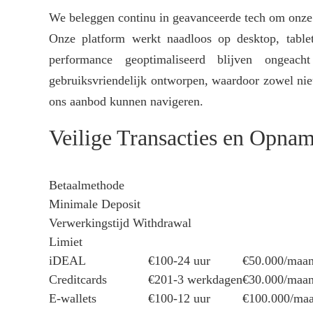
We beleggen continu in geavanceerde tech om onz
Onze platform werkt naadloos op desktop, table
performance geoptimaliseerd blijven ongeach
gebruiksvriendelijk ontworpen, waardoor zowel nie
ons aanbod kunnen navigeren.
Veilige Transacties en Opna
Betaalmethode
Minimale Deposit
Verwerkingstijd Withdrawal
Limiet
iDEAL
€10
0-24 uur
€50.000/maa
Creditcards
€20
1-3 werkdagen
€30.000/maa
E-wallets
€10
0-12 uur
€100.000/ma