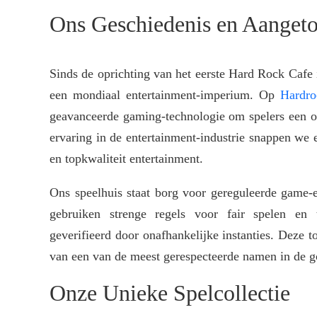
Ons Geschiedenis en Aangeto
Sinds de oprichting van het eerste Hard Rock Cafe
een mondiaal entertainment-imperium. Op
Hardro
geavanceerde gaming-technologie om spelers een o
ervaring in de entertainment-industrie snappen we
en topkwaliteit entertainment.
Ons speelhuis staat borg voor gereguleerde game-e
gebruiken strenge regels voor fair spelen en 
geverifieerd door onafhankelijke instanties. Deze to
van een van de meest gerespecteerde namen in de g
Onze Unieke Spelcollectie