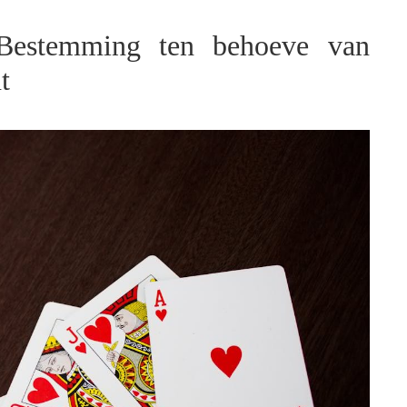
Bestemming ten behoeve van
t