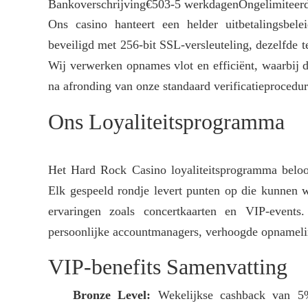
Bankoverschrijving
€50
3-5 werkdagen
Ongelimiteer
Ons casino hanteert een helder uitbetalingsbel
beveiligd met 256-bit SSL-versleuteling, dezelfde 
Wij verwerken opnames vlot en efficiënt, waarbij
na afronding van onze standaard verificatieprocedur
Ons Loyaliteitsprogramma
Het Hard Rock Casino loyaliteitsprogramma beloon
Elk gespeeld rondje levert punten op die kunnen 
ervaringen zoals concertkaarten en VIP-events.
persoonlijke accountmanagers, verhoogde opnamelim
VIP-benefits Samenvatting
Bronze Level:
Wekelijkse cashback van 5%