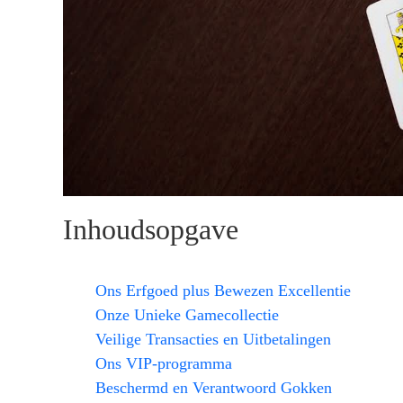
Inhoudsopgave
Ons Erfgoed plus Bewezen Excellentie
Onze Unieke Gamecollectie
Veilige Transacties en Uitbetalingen
Ons VIP-programma
Beschermd en Verantwoord Gokken