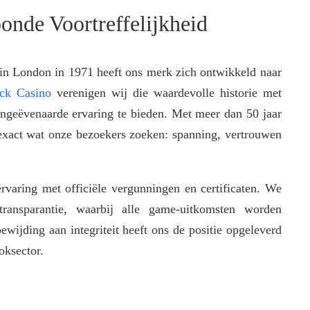
onde Voortreffelijkheid
 in London in 1971 heeft ons merk zich ontwikkeld naar
ck Casino
verenigen wij die waardevolle historie met
ngeëvenaarde ervaring te bieden. Met meer dan 50 jaar
 exact wat onze bezoekers zoeken: spanning, vertrouwen
rvaring met officiële vergunningen en certificaten. We
transparantie, waarbij alle game-uitkomsten worden
ewijding aan integriteit heeft ons de positie opgeleverd
oksector.