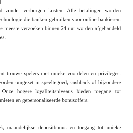
d
eid zonder verborgen kosten. Alle betalingen worden
technologie die banken gebruiken voor online bankieren.
 de meeste verzoeken binnen 24 uur worden afgehandeld
es.
t trouwe spelers met unieke voordelen en privileges.
worden omgezet in speeltegoed, cashback of bijzondere
 Onze hogere loyaliteitsniveaus bieden toegang tot
ieten en gepersonaliseerde bonusoffers.
, maandelijkse depositbonus en toegang tot unieke