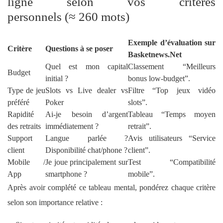
ligne selon vos critères
personnels (≈ 260 mots)
Exemple d’évaluation sur
Critère
Questions à se poser
Basketnews.Net
Quel est mon capital
Classement “Meilleurs
Budget
initial ?
bonus low‑budget”.
Type de jeu
Slots vs Live dealer vs
Filtre “Top jeux vidéo
préféré
Poker
slots”.
Rapidité
Ai‑je besoin d’argent
Tableau “Temps moyen
des retraits
immédiatement ?
retrait”.
Support
Langue parlée ?
Avis utilisateurs “Service
client
Disponibilité chat/phone ?
client”.
Mobile /
Je joue principalement sur
Test “Compatibilité
App
smartphone ?
mobile”.
Après avoir complété ce tableau mental, pondérez chaque critère
selon son importance relative :