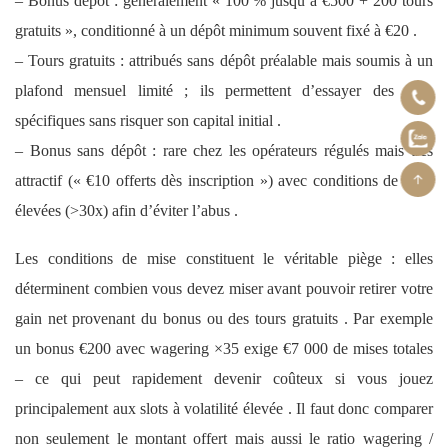
– Bonus dépôt : généralement « 100 % jusqu’à €500 + 200 tours
gratuits », conditionné à un dépôt minimum souvent fixé à €20 .
– Tours gratuits : attribués sans dépôt préalable mais soumis à un
plafond mensuel limité ; ils permettent d’essayer des slots
spécifiques sans risquer son capital initial .
– Bonus sans dépôt : rare chez les opérateurs régulés mais très
attractif (« €10 offerts dès inscription ») avec conditions de mise
élevées (>30x) afin d’éviter l’abus .
Les conditions de mise constituent le véritable piège : elles
déterminent combien vous devez miser avant pouvoir retirer votre
gain net provenant du bonus ou des tours gratuits . Par exemple
un bonus €200 avec wagering ×35 exige €7 000 de mises totales
– ce qui peut rapidement devenir coûteux si vous jouez
principalement aux slots à volatilité élevée . Il faut donc comparer
non seulement le montant offert mais aussi le ratio wagering /