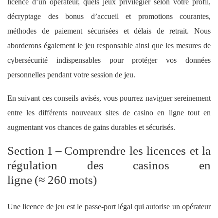
licence d’un opérateur, quels jeux privilégier selon votre profil,
décryptage des bonus d’accueil et promotions courantes,
méthodes de paiement sécurisées et délais de retrait. Nous
aborderons également le jeu responsable ainsi que les mesures de
cybersécurité indispensables pour protéger vos données
personnelles pendant votre session de jeu.
En suivant ces conseils avisés, vous pourrez naviguer sereinement
entre les différents nouveaux sites de casino en ligne tout en
augmentant vos chances de gains durables et sécurisés.
Section 1 – Comprendre les licences et la
régulation des casinos en
ligne (≈ 260 mots)
Une licence de jeu est le passe‑port légal qui autorise un opérateur