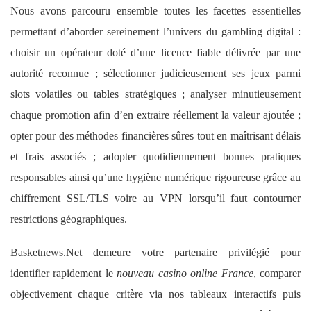
Nous avons parcouru ensemble toutes les facettes essentielles
permettant d’aborder sereinement l’univers du gambling digital :
choisir un opérateur doté d’une licence fiable délivrée par une
autorité reconnue ; sélectionner judicieusement ses jeux parmi
slots volatiles ou tables stratégiques ; analyser minutieusement
chaque promotion afin d’en extraire réellement la valeur ajoutée ;
opter pour des méthodes financières sûres tout en maîtrisant délais
et frais associés ; adopter quotidiennement bonnes pratiques
responsables ainsi qu’une hygiène numérique rigoureuse grâce au
chiffrement SSL/TLS voire au VPN lorsqu’il faut contourner
restrictions géographiques.
Basketnews.Net demeure votre partenaire privilégié pour
identifier rapidement le
nouveau casino online France
, comparer
objectivement chaque critère via nos tableaux interactifs puis