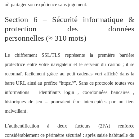
où partager son expérience sans jugement.
Section 6 – Sécurité informatique &
protection des données
personnelles (≈ 310 mots)
Le chiffrement SSL/TLS représente la première barrière
protectrice entre votre navigateur et le serveur du casino ; il se
reconnaît facilement grâce au petit cadenas vert affiché dans la
barre URL ainsi au préfixe “https://”. Sans ce protocole toutes vos
informations – identifiants login , coordonnées bancaires ,
historiques de jeu – pourraient être interceptées par un tiers
malveillant .
L’authentification à deux facteurs (2FA) renforce
considérablement ce périmètre sécurisé : après saisie habituelle du