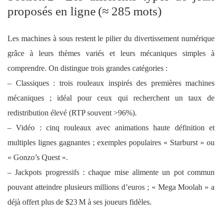
proposés en ligne (≈ 285 mots)
Les machines à sous restent le pilier du divertissement numérique
grâce à leurs thèmes variés et leurs mécaniques simples à
comprendre. On distingue trois grandes catégories :
– Classiques : trois rouleaux inspirés des premières machines
mécaniques ; idéal pour ceux qui recherchent un taux de
redistribution élevé (RTP souvent >96%).
– Vidéo : cinq rouleaux avec animations haute définition et
multiples lignes gagnantes ; exemples populaires « Starburst » ou
« Gonzo’s Quest ».
– Jackpots progressifs : chaque mise alimente un pot commun
pouvant atteindre plusieurs millions d’euros ; « Mega Moolah » a
déjà offert plus de $23 M à ses joueurs fidèles.