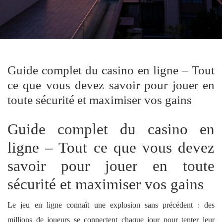
Guide complet du casino en ligne – Tout
ce que vous devez savoir pour jouer en
toute sécurité et maximiser vos gains
Guide complet du casino en
ligne – Tout ce que vous devez
savoir pour jouer en toute
sécurité et maximiser vos gains
Le jeu en ligne connaît une explosion sans précédent : des
millions de joueurs se connectent chaque jour pour tenter leur