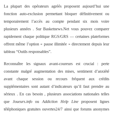
La plupart des opérateurs agréés proposent aujourd’hui une
fonction auto‑exclusion permettant bloquer définitivement ou
temporairement l’accès au compte pendant six mois voire
plusieurs années . Sur Basketnews.Net vous pouvez comparer
rapidement chaque politique RGS/GRS — certaines plateformes
offrent même l’option « pause illimitée » directement depuis leur
tableau “Outils responsables”.
Reconnaître les signaux avant-coureurs est crucial : perte
constante malgré augmentation des mises, sentiment d’anxiété
avant chaque session ou recours fréquent aux crédits
supplémentaires sont autant d’indicateurs qu’il faut prendre au
sérieux . En cas besoin , plusieurs associations nationales telles
que
Joueurs.info
ou
Addiction Help Line
proposent lignes
téléphoniques gratuites ouvertes24/7 ainsi que forums anonymes