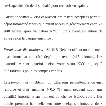
envisagé ainsi du délai souhaité pour recevoir vos gains :
Cartes bancaires
– Visa et MasterCard restent acceptées partout ;
dépôt instantané tandis que retrait nécessite généralement entre 24
et48 heures après validation KYC . Frais éventuels autour de
€0‑€2 selon la banque émettrice .
Portefeuilles électroniques
– Skrill & Neteller offrent un traitement
quasi immédiat tant côté dépôt que retrait (<15 minutes). Les
plafonds varient toutefois selon votre statut KYC : jusqu’à
€25 000/mois pour les comptes vérifiés .
Cryptomonnaies
– Bitcoin ou Ethereum permettent anonymat
renforcé et frais minimes (<0,5 %) mais peuvent subir une
volatilité importante au moment du change EUR/crypto . Les
retraits prennent habituellement entre quelques minutes et deux