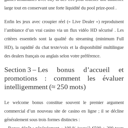
large tout en conservant une forte liquidité du pool prize‑pool .
Enfin les jeux avec croupier réel (« Live Dealer ») reproduisent
l’ambiance d’un vrai casino via un flux vidéo HD sécurisé . Les
critères essentiels sont la qualité du streaming (minimum Full
HD), la rapidité du chat texte/voix et la disponibilité multilingue
des dealers français ou anglais selon votre préférence.
Section 3 – Les bonus d’accueil et
promotions : comment les évaluer
intelligemment (≈ 250 mots)
Le welcome bonus constitue souvent le premier argument
commercial d’un nouveau site de casino en ligne ; il se décline
généralement sous trois formes distinctes :