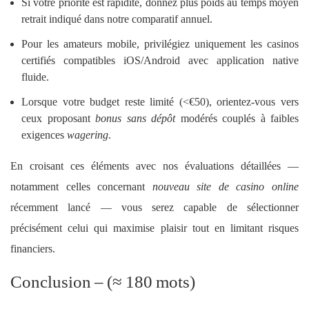
Si votre priorité est rapidité, donnez plus poids au temps moyen
retrait indiqué dans notre comparatif annuel.
Pour les amateurs mobile, privilégiez uniquement les casinos
certifiés compatibles iOS/Android avec application native
fluide.
Lorsque votre budget reste limité (<€50), orientez-vous vers
ceux proposant
bonus sans dépôt
modérés couplés à faibles
exigences
wagering
.
En croisant ces éléments avec nos évaluations détaillées —
notamment celles concernant
nouveau site de casino online
récemment lancé — vous serez capable de sélectionner
précisément celui qui maximise plaisir tout en limitant risques
financiers.
Conclusion – (≈ 180 mots)