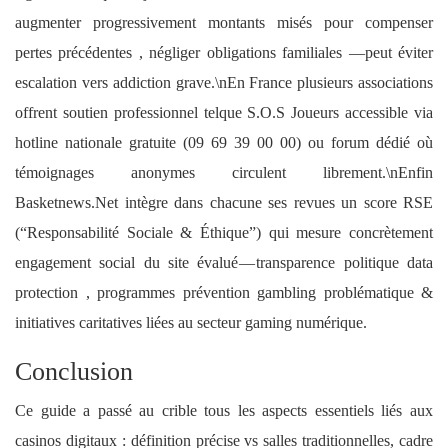
augmenter progressivement montants misés pour compenser
pertes précédentes , négliger obligations familiales —peut éviter
escalation vers addiction grave.\nEn France plusieurs associations
offrent soutien professionnel telque S.O.S Joueurs accessible via
hotline nationale gratuite (09 69 39 00 00) ou forum dédié où
témoignages anonymes circulent librement.\nEnfin
Basketnews.Net intègre dans chacune ses revues un score RSE
(“Responsabilité Sociale & Éthique”) qui mesure concrètement
engagement social du site évalué — transparence politique data
protection , programmes prévention gambling problématique &
initiatives caritatives liées au secteur gaming numérique.
Conclusion
Ce guide a passé au crible tous les aspects essentiels liés aux
casinos digitaux : définition précise vs salles traditionnelles, cadre