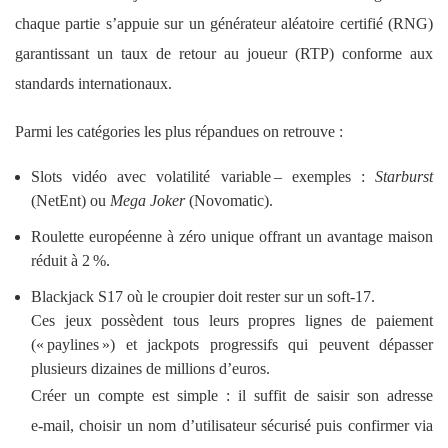
chaque partie s’appuie sur un générateur aléatoire certifié (RNG)
garantissant un taux de retour au joueur (RTP) conforme aux
standards internationaux.
Parmi les catégories les plus répandues on retrouve :
Slots vidéo avec volatilité variable – exemples :
Starburst
(NetEnt) ou
Mega Joker
(Novomatic).
Roulette européenne à zéro unique offrant un avantage maison
réduit à 2 %.
Blackjack S17 où le croupier doit rester sur un soft‑17.
Ces jeux possèdent tous leurs propres lignes de paiement
(« paylines ») et jackpots progressifs qui peuvent dépasser
plusieurs dizaines de millions d’euros.
Créer un compte est simple : il suffit de saisir son adresse
e‑mail, choisir un nom d’utilisateur sécurisé puis confirmer via