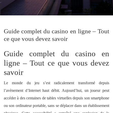
Guide complet du casino en ligne – Tout
ce que vous devez savoir
Guide complet du casino en
ligne – Tout ce que vous devez
savoir
Le monde du jeu s’est radicalement transformé depuis
l’avènement d’Internet haut débit. Aujourd’hui, un joueur peut
accéder à des centaines de tables virtuelles depuis son smartphone
ou son ordinateur portable, sans se déplacer dans un établissement