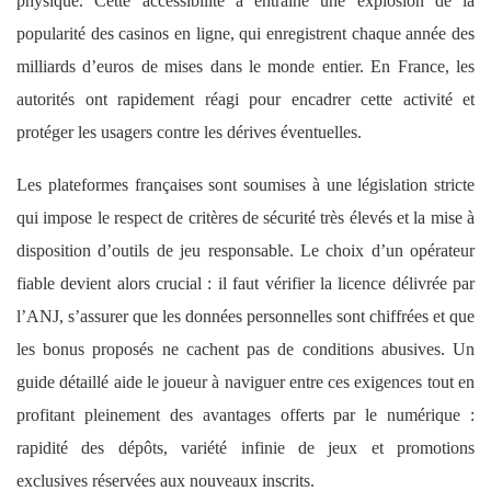
physique. Cette accessibilité a entraîné une explosion de la
popularité des casinos en ligne, qui enregistrent chaque année des
milliards d’euros de mises dans le monde entier. En France, les
autorités ont rapidement réagi pour encadrer cette activité et
protéger les usagers contre les dérives éventuelles.
Les plateformes françaises sont soumises à une législation stricte
qui impose le respect de critères de sécurité très élevés et la mise à
disposition d’outils de jeu responsable. Le choix d’un opérateur
fiable devient alors crucial : il faut vérifier la licence délivrée par
l’ANJ, s’assurer que les données personnelles sont chiffrées et que
les bonus proposés ne cachent pas de conditions abusives. Un
guide détaillé aide le joueur à naviguer entre ces exigences tout en
profitant pleinement des avantages offerts par le numérique :
rapidité des dépôts, variété infinie de jeux et promotions
exclusives réservées aux nouveaux inscrits.