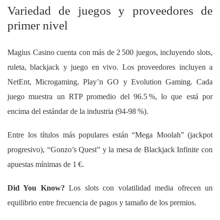
Variedad de juegos y proveedores de
primer nivel
Magius Casino cuenta con más de 2 500 juegos, incluyendo slots,
ruleta, blackjack y juego en vivo. Los proveedores incluyen a
NetEnt, Microgaming, Play’n GO y Evolution Gaming. Cada
juego muestra un RTP promedio del 96.5 %, lo que está por
encima del estándar de la industria (94‑98 %).
Entre los títulos más populares están “Mega Moolah” (jackpot
progresivo), “Gonzo’s Quest” y la mesa de Blackjack Infinite con
apuestas mínimas de 1 €.
Did You Know?
Los slots con volatilidad media ofrecen un
equilibrio entre frecuencia de pagos y tamaño de los premios.