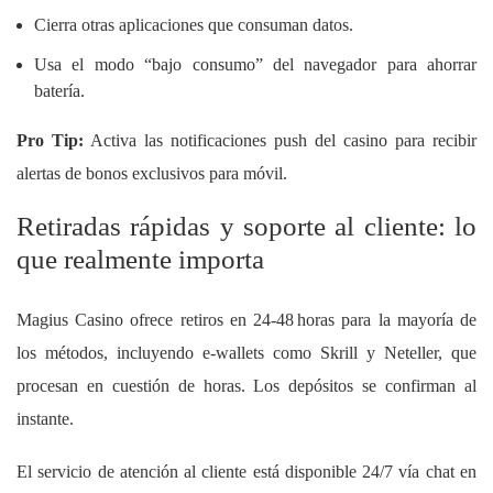
Cierra otras aplicaciones que consuman datos.
Usa el modo “bajo consumo” del navegador para ahorrar
batería.
Pro Tip:
Activa las notificaciones push del casino para recibir
alertas de bonos exclusivos para móvil.
Retiradas rápidas y soporte al cliente: lo
que realmente importa
Magius Casino ofrece retiros en 24‑48 horas para la mayoría de
los métodos, incluyendo e‑wallets como Skrill y Neteller, que
procesan en cuestión de horas. Los depósitos se confirman al
instante.
El servicio de atención al cliente está disponible 24/7 vía chat en