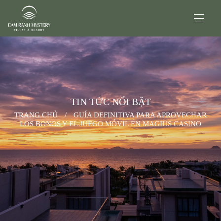
TIN TỨC NỔI BẬT
TRANG CHỦ
/
GUÍA DEFINITIVA PARA APROVECHAR
LOS BONOS Y EL JUEGO MÓVIL EN MAGIUS CASINO