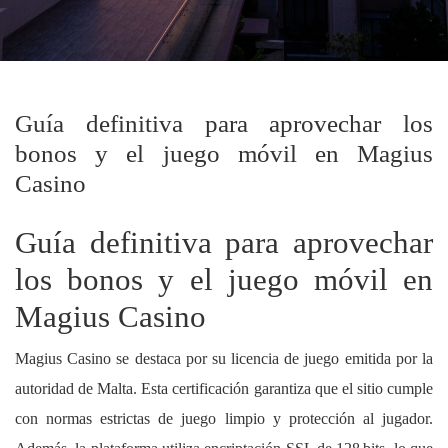
Guía definitiva para aprovechar los
bonos y el juego móvil en Magius
Casino
Guía definitiva para aprovechar
los bonos y el juego móvil en
Magius Casino
Magius Casino se destaca por su licencia de juego emitida por la
autoridad de Malta. Esta certificación garantiza que el sitio cumple
con normas estrictas de juego limpio y protección al jugador.