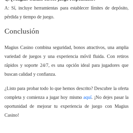
A: Sí, incluye herramientas para establecer límites de depósito,
pérdida y tiempo de juego.
Conclusión
Magius Casino combina seguridad, bonos atractivos, una amplia
variedad de juegos y una experiencia móvil fluida. Con retiros
rápidos y soporte 24/7, es una opción ideal para jugadores que
buscan calidad y confianza.
¿Listo para probar todo lo que hemos descrito? Descubre la oferta
completa y comienza a jugar hoy mismo
aquí
. ¡No dejes pasar la
oportunidad de mejorar tu experiencia de juego con Magius
Casino!