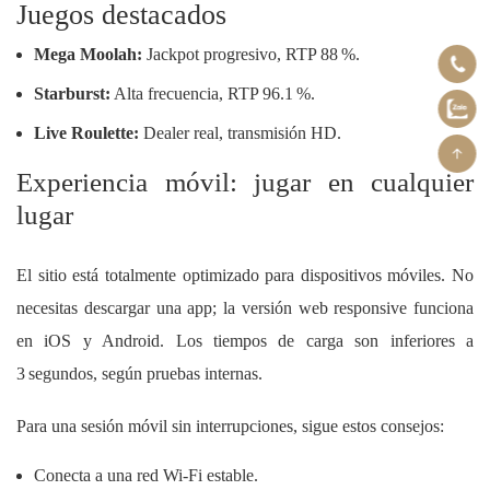
Juegos destacados
Mega Moolah:
Jackpot progresivo, RTP 88 %.
Starburst:
Alta frecuencia, RTP 96.1 %.
Live Roulette:
Dealer real, transmisión HD.
Experiencia móvil: jugar en cualquier
lugar
El sitio está totalmente optimizado para dispositivos móviles. No
necesitas descargar una app; la versión web responsive funciona
en iOS y Android. Los tiempos de carga son inferiores a
3 segundos, según pruebas internas.
Para una sesión móvil sin interrupciones, sigue estos consejos:
Conecta a una red Wi‑Fi estable.