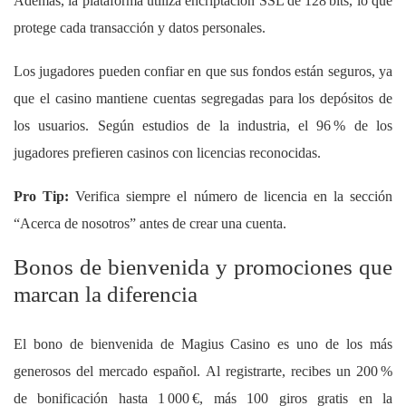
Además, la plataforma utiliza encriptación SSL de 128 bits, lo que
protege cada transacción y datos personales.
Los jugadores pueden confiar en que sus fondos están seguros, ya
que el casino mantiene cuentas segregadas para los depósitos de
los usuarios. Según estudios de la industria, el 96 % de los
jugadores prefieren casinos con licencias reconocidas.
Pro Tip:
Verifica siempre el número de licencia en la sección
“Acerca de nosotros” antes de crear una cuenta.
Bonos de bienvenida y promociones que
marcan la diferencia
El bono de bienvenida de Magius Casino es uno de los más
generosos del mercado español. Al registrarte, recibes un 200 %
de bonificación hasta 1 000 €, más 100 giros gratis en la