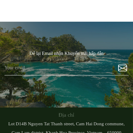
Để lại Email nhận Khuyến mãi hấp dẫn
Địa chỉ
Lot D14B Nguyen Tat Thanh street, Cam Hai Dong commune,
Cam Lam district, Khanh Hoa Province, Vietnam – 650000