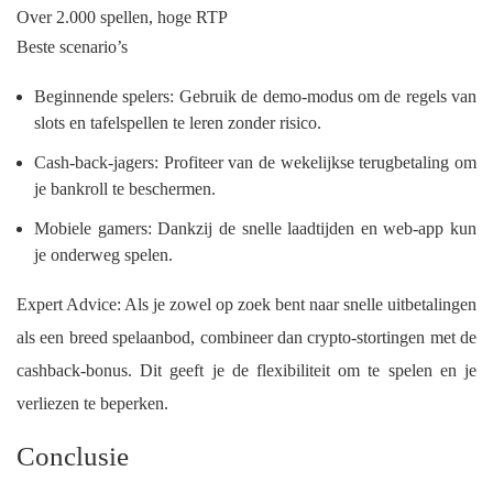
Over 2.000 spellen, hoge RTP
Beste scenario’s
Beginnende spelers: Gebruik de demo‑modus om de regels van
slots en tafelspellen te leren zonder risico.
Cash‑back‑jagers: Profiteer van de wekelijkse terugbetaling om
je bankroll te beschermen.
Mobiele gamers: Dankzij de snelle laadtijden en web‑app kun
je onderweg spelen.
Expert Advice: Als je zowel op zoek bent naar snelle uitbetalingen
als een breed spelaanbod, combineer dan crypto‑stortingen met de
cashback‑bonus. Dit geeft je de flexibiliteit om te spelen en je
verliezen te beperken.
Conclusie