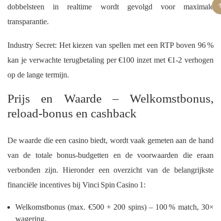
dobbelsteen in realtime wordt gevolgd voor maximale
transparantie.
Industry Secret: Het kiezen van spellen met een RTP boven 96 %
kan je verwachte terugbetaling per €100 inzet met €1‑2 verhogen
op de lange termijn.
Prijs en Waarde – Welkomstbonus,
reload‑bonus en cashback
De waarde die een casino biedt, wordt vaak gemeten aan de hand
van de totale bonus‑budgetten en de voorwaarden die eraan
verbonden zijn. Hieronder een overzicht van de belangrijkste
financiële incentives bij Vinci Spin Casino 1:
Welkomstbonus (max. €500 + 200 spins) – 100 % match, 30×
wagering.