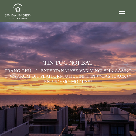
TIN TỨC NỔI BẬT
TRANG CHỦ
/
EXPERTANALYSE VAN VINCI SPIN CASINO
1: WAAROM DIT PLATFORM UITBLINKT IN **CASHBACK**
EN **DEMO‑MODUS**