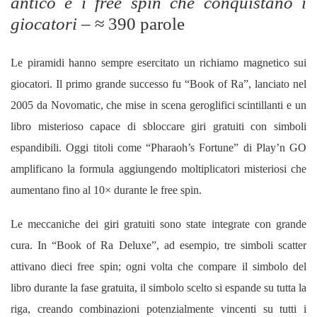
antico e i free spin che conquistano i
giocatori
– ≈ 390 parole
Le piramidi hanno sempre esercitato un richiamo magnetico sui
giocatori. Il primo grande successo fu “Book of Ra”, lanciato nel
2005 da Novomatic, che mise in scena geroglifici scintillanti e un
libro misterioso capace di sbloccare giri gratuiti con simboli
espandibili. Oggi titoli come “Pharaoh’s Fortune” di Play’n GO
amplificano la formula aggiungendo moltiplicatori misteriosi che
aumentano fino al 10× durante le free spin.
Le meccaniche dei giri gratuiti sono state integrate con grande
cura. In “Book of Ra Deluxe”, ad esempio, tre simboli scatter
attivano dieci free spin; ogni volta che compare il simbolo del
libro durante la fase gratuita, il simbolo scelto si espande su tutta la
riga, creando combinazioni potenzialmente vincenti su tutti i