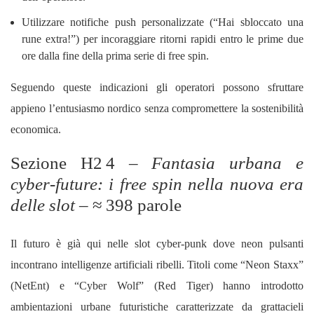
Utilizzare notifiche push personalizzate (“Hai sbloccato una
rune extra!”) per incoraggiare ritorni rapidi entro le prime due
ore dalla fine della prima serie di free spin.
Seguendo queste indicazioni gli operatori possono sfruttare
appieno l’entusiasmo nordico senza compromettere la sostenibilità
economica.
Sezione H2 4 –
Fantasia urbana e
cyber‑future: i free spin nella nuova era
delle slot
– ≈ 398 parole
Il futuro è già qui nelle slot cyber‑punk dove neon pulsanti
incontrano intelligenze artificiali ribelli. Titoli come “Neon Staxx”
(NetEnt) e “Cyber Wolf” (Red Tiger) hanno introdotto
ambientazioni urbane futuristiche caratterizzate da grattacieli