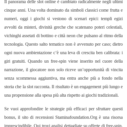
Il panorama delle slot online è cambiato radicalmente negli ultimi
cinque anni. Una volta dominato da simboli classici come frutta e
numeri, oggi i giochi si vestono di scenari epici: templi egizi
avvolti da misteri, divinità greche che scatenano poteri celestiali,
vichinghi assetati di bottino e città neon che pulsano al ritmo della
tecnologia. Questo salto tematico non è avvenuto per caso; dietro
ogni nuova ambientazione c’è una leva di crescita ben calibrata: i
giri gratuiti. Quando un free‑spin viene inserito nel cuore della
narrazione, il giocatore non solo riceve un’opportunità di vincita
senza scommessa aggiuntiva, ma entra anche più a fondo nella
storia che la slot racconta. Il risultato è un engagement più lungo e
una propensione alla spesa più alta rispetto ai giochi tradizionali.
Se vuoi approfondire le strategie più efficaci per sfruttare questi
bonus, il sito di recensioni Staminafoundation.Org è una risorsa
imprescindibile. Qui trovi analisi dettagliate su offerte di free‑spin,