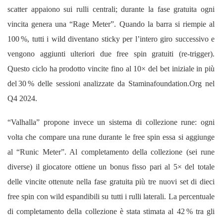
scatter appaiono sui rulli centrali; durante la fase gratuita ogni
vincita genera una “Rage Meter”. Quando la barra si riempie al
100 %, tutti i wild diventano sticky per l’intero giro successivo e
vengono aggiunti ulteriori due free spin gratuiti (re‑trigger).
Questo ciclo ha prodotto vincite fino al 10× del bet iniziale in più
del 30 % delle sessioni analizzate da Staminafoundation.Org nel
Q4 2024.
“Valhalla” propone invece un sistema di collezione rune: ogni
volta che compare una rune durante le free spin essa si aggiunge
al “Runic Meter”. Al completamento della collezione (sei rune
diverse) il giocatore ottiene un bonus fisso pari al 5× del totale
delle vincite ottenute nella fase gratuita più tre nuovi set di dieci
free spin con wild espandibili su tutti i rulli laterali. La percentuale
di completamento della collezione è stata stimata al 42 % tra gli