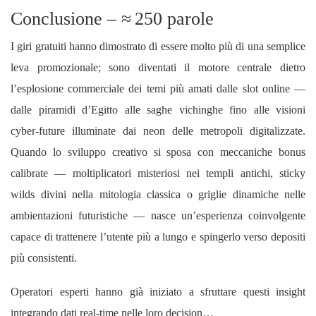
Conclusione – ≈ 250 parole
I giri gratuiti hanno dimostrato di essere molto più di una semplice
leva promozionale; sono diventati il motore centrale dietro
l’esplosione commerciale dei temi più amati dalle slot online —
dalle piramidi d’Egitto alle saghe vichinghe fino alle visioni
cyber‑future illuminate dai neon delle metropoli digitalizzate.
Quando lo sviluppo creativo si sposa con meccaniche bonus
calibrate — moltiplicatori misteriosi nei templi antichi, sticky
wilds divini nella mitologia classica o griglie dinamiche nelle
ambientazioni futuristiche — nasce un’esperienza coinvolgente
capace di trattenere l’utente più a lungo e spingerlo verso depositi
più consistenti.
Operatori esperti hanno già iniziato a sfruttare questi insight
integrando dati real‑time nelle loro decision​​​​​​​​​​​​​​​​​​​​​​​…