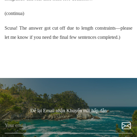
(continua)
Scusa! The answer got cut off due to length constraints—please
let me know if you need the final few sentences completed.)
Để lại Email nhận Khuyến mãi hấp dẫn