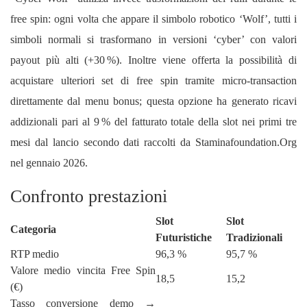
free spin: ogni volta che appare il simbolo robotico ‘Wolf’, tutti i
simboli normali si trasformano in versioni ‘cyber’ con valori
payout più alti (+30 %). Inoltre viene offerta la possibilità di
acquistare ulteriori set di free spin tramite micro‑transaction
direttamente dal menu bonus; questa opzione ha generato ricavi
addizionali pari al 9 % del fatturato totale della slot nei primi tre
mesi dal lancio secondo dati raccolti da Staminafoundation.Org
nel gennaio 2026.
Confronto prestazioni
Slot
Slot
Categoria
Futuristiche
Tradizionali
RTP medio
96,3 %
95,7 %
Valore medio vincita Free Spin
18,5
15,2
(€)
Tasso conversione demo →