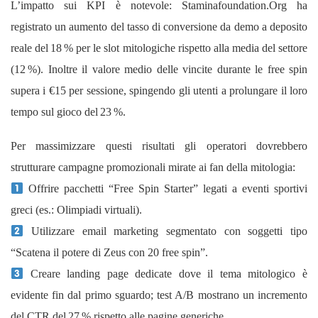
L’impatto sui KPI è notevole: Staminafoundation.Org ha
registrato un aumento del tasso di conversione da demo a deposito
reale del 18 % per le slot mitologiche rispetto alla media del settore
(12 %). Inoltre il valore medio delle vincite durante le free spin
supera i €15 per sessione, spingendo gli utenti a prolungare il loro
tempo sul gioco del 23 %.
Per massimizzare questi risultati gli operatori dovrebbero
strutturare campagne promozionali mirate ai fan della mitologia:
Offrire pacchetti “Free Spin Starter” legati a eventi sportivi
greci (es.: Olimpiadi virtuali).
Utilizzare email marketing segmentato con soggetti tipo
“Scatena il potere di Zeus con 20 free spin”.
Creare landing page dedicate dove il tema mitologico è
evidente fin dal primo sguardo; test A/B mostrano un incremento
del CTR del 27 % rispetto alle pagine generiche.