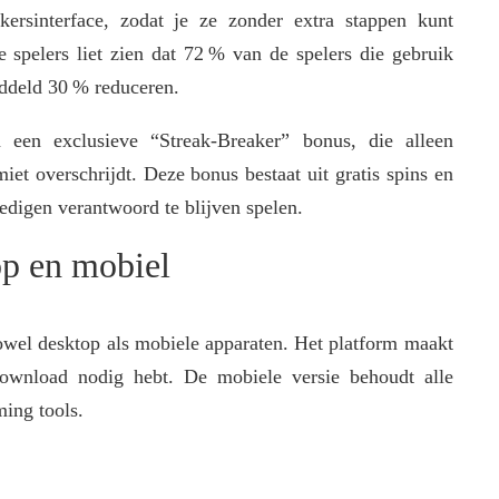
kersinterface, zodat je ze zonder extra stappen kunt
 spelers liet zien dat 72 % van de spelers die gebruik
iddeld 30 % reduceren.
 een exclusieve “Streak‑Breaker” bonus, die alleen
et overschrijdt. Deze bonus bestaat uit gratis spins en
edigen verantwoord te blijven spelen.
op en mobiel
owel desktop als mobiele apparaten. Het platform maakt
wnload nodig hebt. De mobiele versie behoudt alle
ming tools.