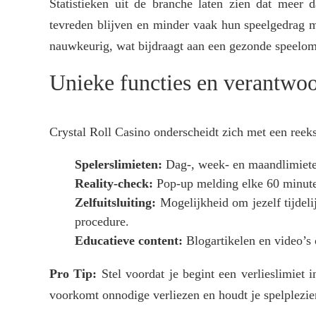
Statistieken uit de branche laten zien dat meer d
tevreden blijven en minder vaak hun speelgedrag m
nauwkeurig, wat bijdraagt aan een gezonde speelo
Unieke functies en verantwo
Crystal Roll Casino onderscheidt zich met een reeks 
Spelerslimieten:
Dag-, week‑ en maandlimieten 
Reality‑check:
Pop‑up melding elke 60 minuten
Zelfuitsluiting:
Mogelijkheid om jezelf tijdeli
procedure.
Educatieve content:
Blogartikelen en video’s
Pro Tip:
Stel voordat je begint een verlieslimiet i
voorkomt onnodige verliezen en houdt je spelplezier