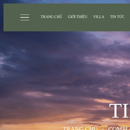
TRANG CHỦ
GIỚI THIỆU
VILLA
TIN TỨC
T
TRANG CHỦ
/
COMPLE