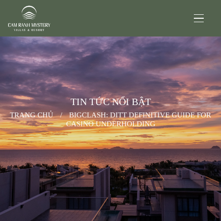
TIN TỨC NỔI BẬT
TRANG CHỦ
/
BIGCLASH: DITT DEFINITIVE GUIDE FOR
CASINO UNDERHOLDING