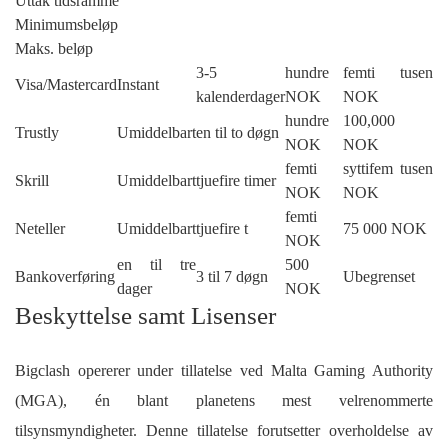
Uttak tidsramme
Minimumsbeløp
Maks. beløp
3-5
hundre
femti tusen
Visa/Mastercard
Instant
kalenderdager
NOK
NOK
hundre
100,000
Trustly
Umiddelbart
en til to døgn
NOK
NOK
femti
syttifem tusen
Skrill
Umiddelbart
tjuefire timer
NOK
NOK
femti
Neteller
Umiddelbart
tjuefire t
75 000 NOK
NOK
en til tre
500
Bankoverføring
3 til 7 døgn
Ubegrenset
dager
NOK
Beskyttelse samt Lisenser
Bigclash opererer under tillatelse ved Malta Gaming Authority
(MGA), én blant planetens mest velrenommerte
tilsynsmyndigheter. Denne tillatelse forutsetter overholdelse av