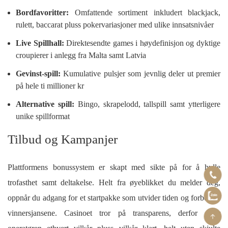
Bordfavoritter:
Omfattende sortiment inkludert blackjack,
rulett, baccarat pluss pokervariasjoner med ulike innsatsnivåer
Live Spillhall:
Direktesendte games i høydefinisjon og dyktige
croupierer i anlegg fra Malta samt Latvia
Gevinst-spill:
Kumulative pulsjer som jevnlig deler ut premier
på hele ti millioner kr
Alternative spill:
Bingo, skrapelodd, tallspill samt ytterligere
unike spillformat
Tilbud og Kampanjer
Plattformens bonussystem er skapt med sikte på for å hylle
trofasthet samt deltakelse. Helt fra øyeblikket du melder deg,
oppnår du adgang for et startpakke som utvider tiden og forbedrer
vinnersjansene. Casinoet tror på transparens, derfor deler