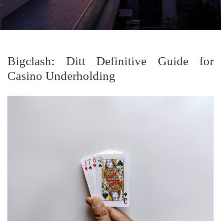
Bigclash: Ditt Definitive Guide for
Casino Underholding