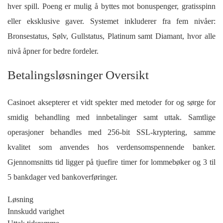
hver spill. Poeng er mulig å byttes mot bonuspenger, gratisspinn
eller eksklusive gaver. Systemet inkluderer fra fem nivåer:
Bronsestatus, Sølv, Gullstatus, Platinum samt Diamant, hvor alle
nivå åpner for bedre fordeler.
Betalingsløsninger Oversikt
Casinoet aksepterer et vidt spekter med metoder for og sørge for
smidig behandling med innbetalinger samt uttak. Samtlige
operasjoner behandles med 256-bit SSL-kryptering, samme
kvalitet som anvendes hos verdensomspennende banker.
Gjennomsnitts tid ligger på tjuefire timer for lommebøker og 3 til
5 bankdager ved bankoverføringer.
Løsning
Innskudd varighet