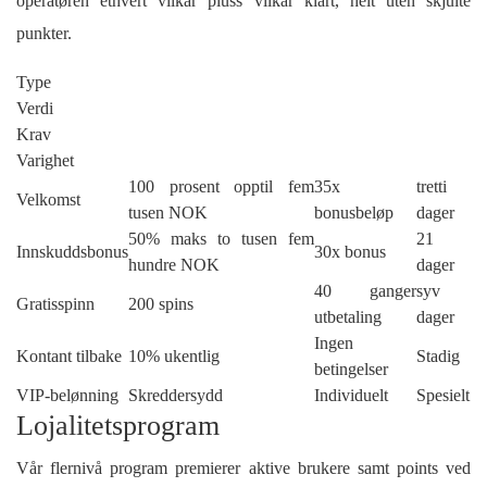
operatøren ethvert vilkår pluss vilkår klart, helt uten skjulte
punkter.
Type
Verdi
Krav
Varighet
100 prosent opptil fem
35x
tretti
Velkomst
tusen NOK
bonusbeløp
dager
50% maks to tusen fem
21
Innskuddsbonus
30x bonus
hundre NOK
dager
40 ganger
syv
Gratisspinn
200 spins
utbetaling
dager
Ingen
Kontant tilbake
10% ukentlig
Stadig
betingelser
VIP-belønning
Skreddersydd
Individuelt
Spesielt
Lojalitetsprogram
Vår flernivå program premierer aktive brukere samt points ved