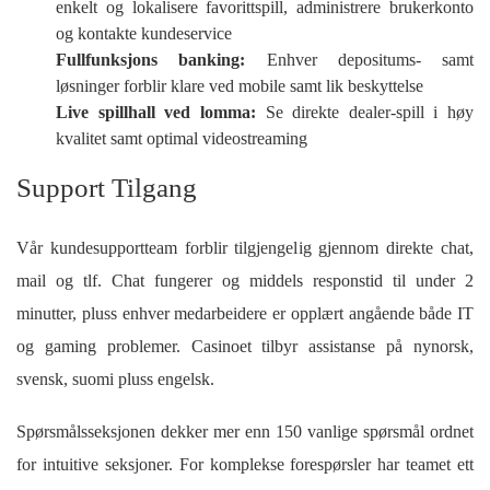
enkelt og lokalisere favorittspill, administrere brukerkonto
og kontakte kundeservice
Fullfunksjons banking:
Enhver depositums- samt
løsninger forblir klare ved mobile samt lik beskyttelse
Live spillhall ved lomma:
Se direkte dealer-spill i høy
kvalitet samt optimal videostreaming
Support Tilgang
Vår kundesupportteam forblir tilgjengelig gjennom direkte chat,
mail og tlf. Chat fungerer og middels responstid til under 2
minutter, pluss enhver medarbeidere er opplært angående både IT
og gaming problemer. Casinoet tilbyr assistanse på nynorsk,
svensk, suomi pluss engelsk.
Spørsmålsseksjonen dekker mer enn 150 vanlige spørsmål ordnet
for intuitive seksjoner. For komplekse forespørsler har teamet ett