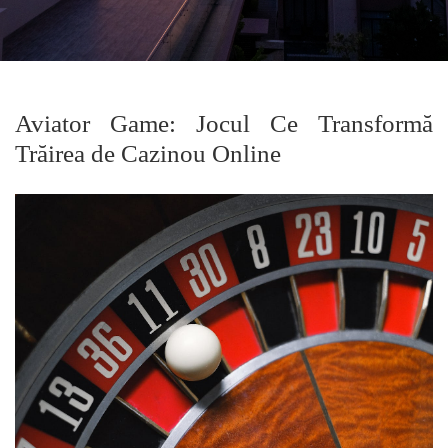
Aviator Game: Jocul Ce Transformă
Trăirea de Cazinou Online