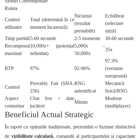
Sloturi Convenționale
Ruleta
Niciunul
Echilibrat
Control
Total (determină în ce
(rezultat
(selectare
utilizator
moment încasează)
prestabilit)
miză)
Timp partidă
5-60 secunde
2-5 momente
30-60 secunde
Recompensă
10,000x+ (potențial
5,000x –
35x
maximal
nelimitat)
50,000x
97.3%
RTP
97%
92-96%
(versiune
europeană)
Provably Fair (SHA-
RNG
Mecanică
Control
256)
autentificat
fizică/RNG
Aspect
Chat live + date
Moderat
Minim
comunitar
jucători
(multiplayer)
Beneficiul Actual Strategic
În raport cu opțiunile tradiționale, prezentăm o fuziune distinctivă
de
vizibilitate calculată
, comandă al participantului și capacitate