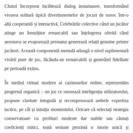
Chatul încorporat facilitează dialog instantanee, transformând
vivarea solitară tipică divertismentelor de jocuri de noroc într-o
altă cooperantă și interactivă. Celebrările colective când un jucător
atinge un înmulțitor remarcabil sau înțelegerea oferită când
aeronava se evaporează prematur generează relații genuine printre
jucători. Această componentă mentală adaugă o nivel suplimentară
vivării pure de joc, făcându-ne remarcabili și generând fidelitate
pe perioadă extins.
În mediul virtual modern al cazinourilor online, reprezentăm
progresul organică – un joc ce onorează inteligenția utilizatorului,
propune claritate integrală și recompensează ambele expertiza
tactice, pe cât și intuiția momentului. Oricare că selectați strategia
conservatoare cu profituri modeste dar stabile sau căutați
coeficienți mitici, toată sesiune prezintă o istorie unică și