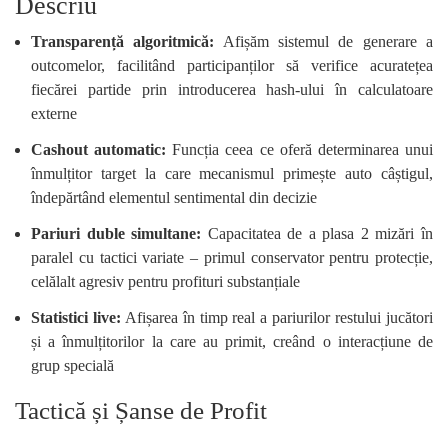
Descriu
Transparență algoritmică:
Afișăm sistemul de generare a
outcomelor, facilitând participanților să verifice acuratețea
fiecărei partide prin introducerea hash-ului în calculatoare
externe
Cashout automatic:
Funcția ceea ce oferă determinarea unui
înmulțitor target la care mecanismul primește auto câștigul,
îndepărtând elementul sentimental din decizie
Pariuri duble simultane:
Capacitatea de a plasa 2 mizări în
paralel cu tactici variate – primul conservator pentru protecție,
celălalt agresiv pentru profituri substanțiale
Statistici live:
Afișarea în timp real a pariurilor restului jucători
și a înmulțitorilor la care au primit, creând o interacțiune de
grup specială
Tactică și Șanse de Profit