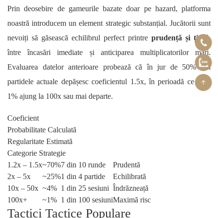
Prin deosebire de gameurile bazate doar pe hazard, platforma
noastră introducem un element strategic substanțial. Jucătorii sunt
nevoiți să găsească echilibrul perfect printre
prudență și țintă
,
între încasări imediate și anticiparea multiplicatorilor mari.
Evaluarea datelor anterioare probează că în jur de 50% din
partidele actuale depășesc coeficientul 1.5x, în perioadă ce doar
1% ajung la 100x sau mai departe.
Coeficient
Probabilitate Calculată
Regularitate Estimată
Categorie Strategie
1.2x – 1.5x
~70%
7 din 10 runde
Prudentă
2x – 5x
~25%
1 din 4 partide
Echilibrată
10x – 50x
~4%
1 din 25 sesiuni
Îndrăzneață
100x+
~1%
1 din 100 sesiuni
Maximă risc
Tactici Tactice Populare