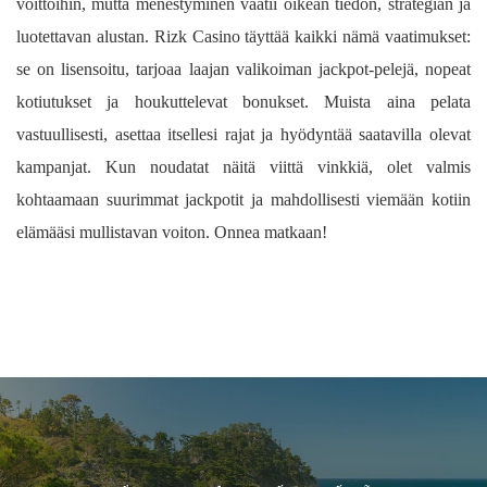
voittoihin, mutta menestyminen vaatii oikean tiedon, strategian ja
luotettavan alustan. Rizk Casino täyttää kaikki nämä vaatimukset:
se on lisensoitu, tarjoaa laajan valikoiman jackpot-pelejä, nopeat
kotiutukset ja houkuttelevat bonukset. Muista aina pelata
vastuullisesti, asettaa itsellesi rajat ja hyödyntää saatavilla olevat
kampanjat. Kun noudatat näitä viittä vinkkiä, olet valmis
kohtaamaan suurimmat jackpotit ja mahdollisesti viemään kotiin
elämääsi mullistavan voiton. Onnea matkaan!