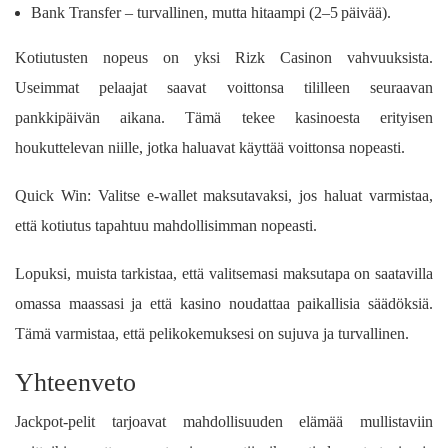
Bank Transfer – turvallinen, mutta hitaampi (2–5 päivää).
Kotiutusten nopeus on yksi Rizk Casinon vahvuuksista.
Useimmat pelaajat saavat voittonsa tililleen seuraavan
pankkipäivän aikana. Tämä tekee kasinoesta erityisen
houkuttelevan niille, jotka haluavat käyttää voittonsa nopeasti.
Quick Win: Valitse e-wallet maksutavaksi, jos haluat varmistaa,
että kotiutus tapahtuu mahdollisimman nopeasti.
Lopuksi, muista tarkistaa, että valitsemasi maksutapa on saatavilla
omassa maassasi ja että kasino noudattaa paikallisia säädöksiä.
Tämä varmistaa, että pelikokemuksesi on sujuva ja turvallinen.
Yhteenveto
Jackpot-pelit tarjoavat mahdollisuuden elämää mullistaviin