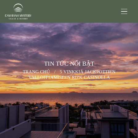
TIN TỨC NỔI BẬT
TRANG CHỦ
/
5 VINKKIÄ JACKPOTTIEN
VALLOITTAMISEEN RIZK CASINOLLA