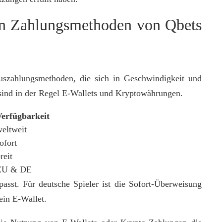
ten Zahlungsmethoden von Qbets
uszahlungsmethoden, die sich in Geschwindigkeit und
sind in der Regel E‑Wallets und Kryptowährungen.
Verfügbarkeit
eltweit
ofort
reit
EU & DE
asst. Für deutsche Spieler ist die Sofort‑Überweisung
 ein E‑Wallet.