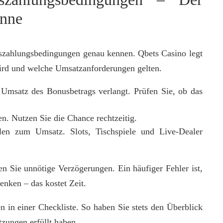
inne
uszahlungsbedingungen genau kennen. Qbets Casino legt
wird und welche Umsatzanforderungen gelten.
Umsatz des Bonusbetrags verlangt. Prüfen Sie, ob das
en. Nutzen Sie die Chance rechtzeitig.
hlen zum Umsatz. Slots, Tischspiele und Live‑Dealer
n Sie unnötige Verzögerungen. Ein häufiger Fehler ist,
enken – das kostet Zeit.
n in einer Checkliste. So haben Sie stets den Überblick
tzungen erfüllt haben.