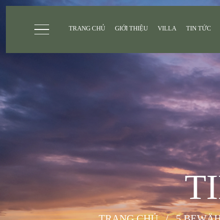
TRANG CHỦ
GIỚI THIỆU
VILLA
TIN TỨC
T
TRANG CHỦ
/
5 BEWÄH