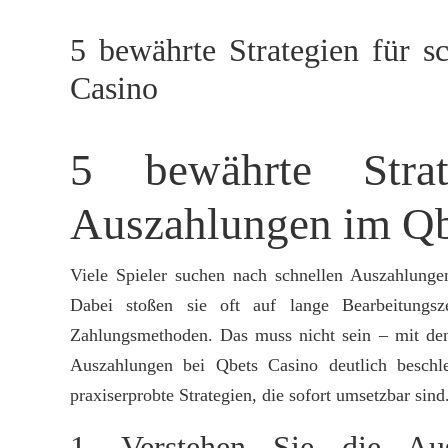
5 bewährte Strategien für 
Casino
5 bewährte Strat
Auszahlungen im Qb
Viele Spieler suchen nach schnellen Auszahlung
Dabei stoßen sie oft auf lange Bearbeitungsz
Zahlungsmethoden. Das muss nicht sein – mit den
Auszahlungen bei Qbets Casino deutlich beschl
praxiserprobte Strategien, die sofort umsetzbar sind
1. Verstehen Sie die Au