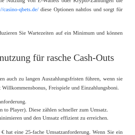
die Nutzung von E‑Wallets oder Krypto‑Zahlungen die
://casino-qbets.de/
diese Optionen nahtlos und sorgt für
duzieren Sie Wartezeiten auf ein Minimum und können
nutzung für rasche Cash‑Outs
nen auch zu langen Auszahlungsfristen führen, wenn sie
tet Willkommensbonus, Freispiele und Einzahlungsboni.
anforderung.
rn to Player). Diese zählen schneller zum Umsatz.
minimieren und den Umsatz effizient zu erreichen.
 € hat eine 25‑fache Umsatzanforderung. Wenn Sie ein