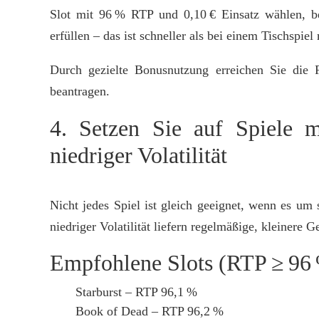
Slot mit 96 % RTP und 0,10 € Einsatz wählen, 
erfüllen – das ist schneller als bei einem Tischspie
Durch gezielte Bonusnutzung erreichen Sie die 
beantragen.
4. Setzen Sie auf Spiele m
niedriger Volatilität
Nicht jedes Spiel ist gleich geeignet, wenn es um
niedriger Volatilität liefern regelmäßige, kleinere 
Empfohlene Slots (RTP ≥ 96 
Starburst – RTP 96,1 %
Book of Dead – RTP 96,2 %