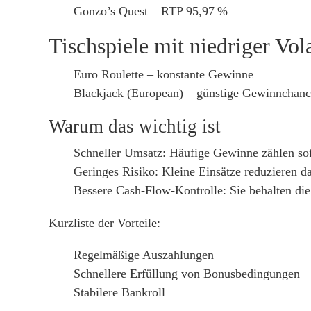
Gonzo’s Quest – RTP 95,97 %
Tischspiele mit niedriger Volat
Euro Roulette – konstante Gewinne
Blackjack (European) – günstige Gewinnchan
Warum das wichtig ist
Schneller Umsatz: Häufige Gewinne zählen so
Geringes Risiko: Kleine Einsätze reduzieren da
Bessere Cash‑Flow‑Kontrolle: Sie behalten die
Kurzliste der Vorteile:
Regelmäßige Auszahlungen
Schnellere Erfüllung von Bonusbedingungen
Stabilere Bankroll