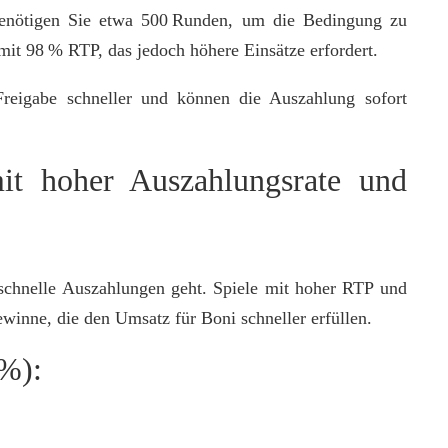
benötigen Sie etwa 500 Runden, um die Bedingung zu
l mit 98 % RTP, das jedoch höhere Einsätze erfordert.
Freigabe schneller und können die Auszahlung sofort
it hoher Auszahlungsrate und
 schnelle Auszahlungen geht. Spiele mit hoher RTP und
Gewinne, die den Umsatz für Boni schneller erfüllen.
%):