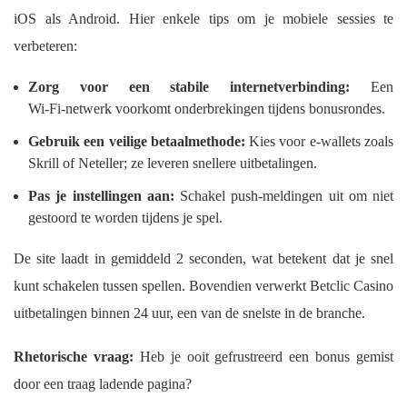
iOS als Android. Hier enkele tips om je mobiele sessies te
verbeteren:
Zorg voor een stabile internetverbinding:
Een
Wi‑Fi‑netwerk voorkomt onderbrekingen tijdens bonusrondes.
Gebruik een veilige betaalmethode:
Kies voor e‑wallets zoals
Skrill of Neteller; ze leveren snellere uitbetalingen.
Pas je instellingen aan:
Schakel push‑meldingen uit om niet
gestoord te worden tijdens je spel.
De site laadt in gemiddeld 2 seconden, wat betekent dat je snel
kunt schakelen tussen spellen. Bovendien verwerkt Betclic Casino
uitbetalingen binnen 24 uur, een van de snelste in de branche.
Rhetorische vraag:
Heb je ooit gefrustreerd een bonus gemist
door een traag ladende pagina?