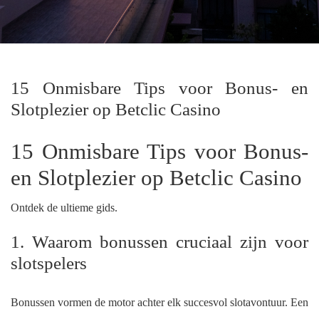
15 Onmisbare Tips voor Bonus‑ en
Slotplezier op Betclic Casino
15 Onmisbare Tips voor Bonus‑
en Slotplezier op Betclic Casino
Ontdek de ultieme gids.
1. Waarom bonussen cruciaal zijn voor
slotspelers
Bonussen vormen de motor achter elk succesvol slotavontuur. Een