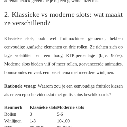
adrenalinekick geven die je bij een gewone inzet mist.
2. Klassieke vs moderne slots: wat maakt
ze verschillend?
Klassieke slots, ook wel fruitmachines genoemd, hebben
eenvoudige grafische elementen en drie rollen. Ze richten zich op
lage volatiliteit en een hoog RTP‑percentage (bijv. 96 %).
Moderne slots bieden vijf of meer rollen, geavanceerde animaties,
bonusrondes en vaak een basisthema met meerdere winlijnen.
Rationele vraag:
Waarom zou je een eenvoudige fruitslot kiezen
als er een epische video‑slot met gratis spins beschikbaar is?
Kenmerk
Klassieke slots
Moderne slots
Rollen
3
5‑6+
Winlijnen
1‑3
10‑100+