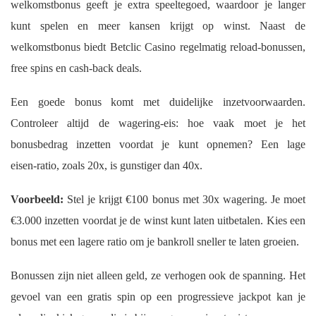
welkomstbonus geeft je extra speeltegoed, waardoor je langer
kunt spelen en meer kansen krijgt op winst. Naast de
welkomstbonus biedt Betclic Casino regelmatig reload‑bonussen,
free spins en cash‑back deals.
Een goede bonus komt met duidelijke inzetvoorwaarden.
Controleer altijd de wagering‑eis: hoe vaak moet je het
bonusbedrag inzetten voordat je kunt opnemen? Een lage
eisen‑ratio, zoals 20x, is gunstiger dan 40x.
Voorbeeld:
Stel je krijgt €100 bonus met 30x wagering. Je moet
€3.000 inzetten voordat je de winst kunt laten uitbetalen. Kies een
bonus met een lagere ratio om je bankroll sneller te laten groeien.
Bonussen zijn niet alleen geld, ze verhogen ook de spanning. Het
gevoel van een gratis spin op een progressieve jackpot kan je