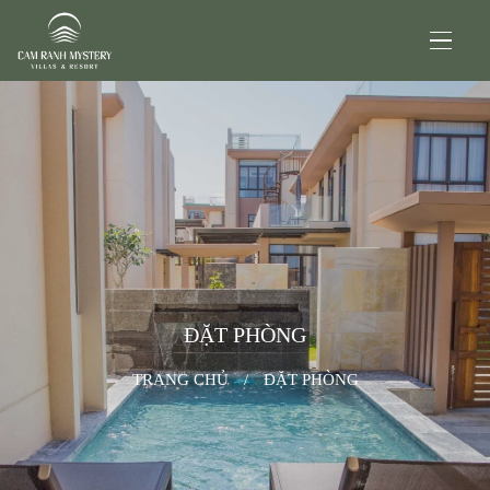
ĐẶT PHÒNG
TRANG CHỦ
/
ĐẶT PHÒNG